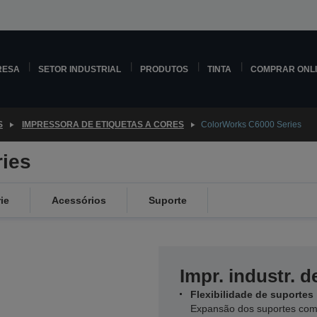
RESA
SETOR INDUSTRIAL
PRODUTOS
TINTA
COMPRAR ONL
S
IMPRESSORA DE ETIQUETAS A CORES
ColorWorks C6000 Series
ies
ie
Acessórios
Suporte
Impr. industr. d
Flexibilidade de suportes
Expansão dos suportes comp