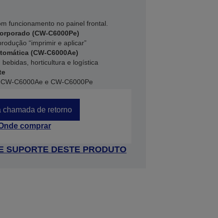
om funcionamento no painel frontal.
corporado (CW-C6000Pe)
produção “imprimir e aplicar”
utomática (CW-C6000Ae)
bebidas, horticultura e logística
te
os CW-C6000Ae e CW-C6000Pe
 chamada de retorno
Onde comprar
 DE SUPORTE DESTE PRODUTO