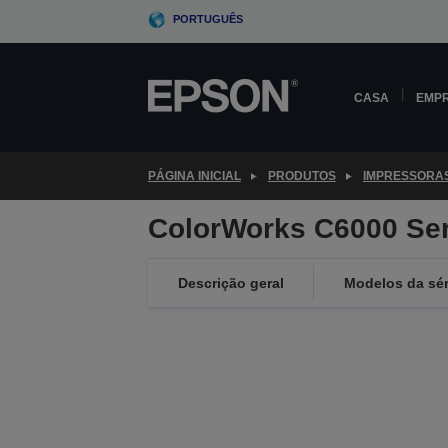
Skip
PORTUGUÊS
to
main
content
CASA
EMP
PÁGINA INICIAL
PRODUTOS
IMPRESSORA
ColorWorks C6000 Ser
Descrição geral
Modelos da sér