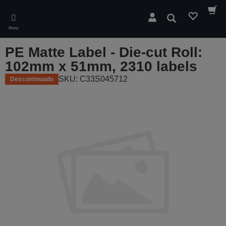
Skip
to
Pesquisar
main
Menu
content
PE Matte Label - Die-cut Roll:
102mm x 51mm, 2310 labels
SKU: C33S045712
Descontinuado