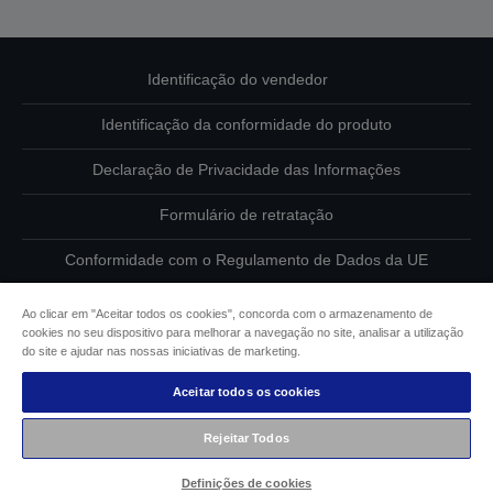
Identificação do vendedor
Identificação da conformidade do produto
Declaração de Privacidade das Informações
Formulário de retratação
Conformidade com o Regulamento de Dados da UE
Contacte-nos sobre os seus dados
Ao clicar em "Aceitar todos os cookies", concorda com o armazenamento de
cookies no seu dispositivo para melhorar a navegação no site, analisar a utilização
Informações sobre cookies
do site e ajudar nas nossas iniciativas de marketing.
Aceitar todos os cookies
Compromisso da Epson para com a acessibilidade
Rejeitar Todos
Copyright © 2026 Seiko Epson
Definições de cookies