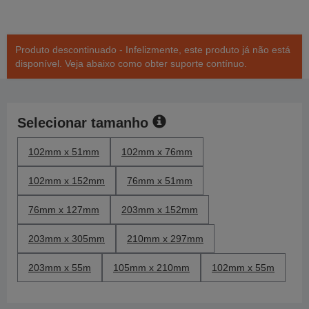
Produto descontinuado - Infelizmente, este produto já não está
disponível. Veja abaixo como obter suporte contínuo.
Selecionar tamanho
102mm x 51mm
102mm x 76mm
102mm x 152mm
76mm x 51mm
76mm x 127mm
203mm x 152mm
203mm x 305mm
210mm x 297mm
203mm x 55m
105mm x 210mm
102mm x 55m