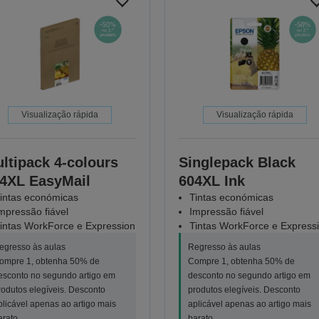
Visualização rápida
Visualização rápida
ltipack 4-colours
Singlepack Black
4XL EasyMail
604XL Ink
intas económicas
Tintas económicas
mpressão fiável
Impressão fiável
intas WorkForce e Expression
Tintas WorkForce e Express
egresso às aulas
Regresso às aulas
ompre 1, obtenha 50% de
Compre 1, obtenha 50% de
esconto no segundo artigo em
desconto no segundo artigo em
rodutos elegíveis. Desconto
produtos elegíveis. Desconto
plicável apenas ao artigo mais
aplicável apenas ao artigo mais
arato.
barato.