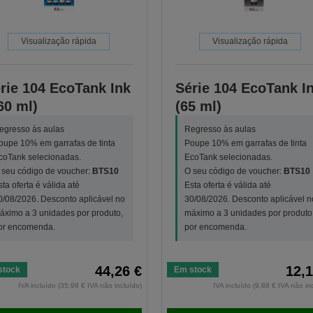
Visualização rápida
Visualização rápida
rie 104 EcoTank Ink
Série 104 EcoTank I
60 ml)
(65 ml)
egresso às aulas
Regresso às aulas
oupe 10% em garrafas de tinta
Poupe 10% em garrafas de tinta
coTank selecionadas.
EcoTank selecionadas.
 seu código de voucher:
BTS10
O seu código de voucher:
BTS10
sta oferta é válida até
Esta oferta é válida até
0/08/2026. Desconto aplicável no
30/08/2026. Desconto aplicável n
áximo a 3 unidades por produto,
máximo a 3 unidades por produto
or encomenda.
por encomenda.
44,26 €
12,1
stock
Em stock
IVA incluído (35,98 € IVA não incluído)
IVA incluído (9,88 € IVA não in