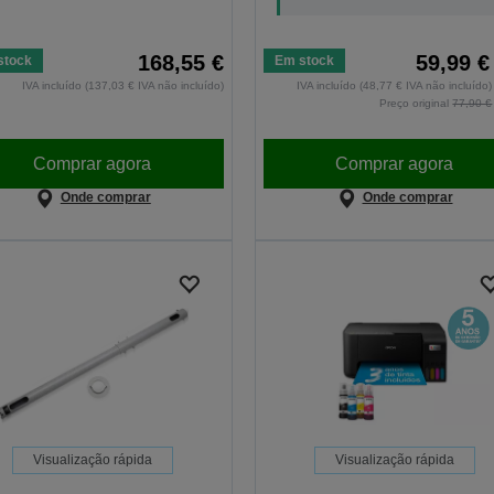
168,55 €
59,99 €
stock
Em stock
IVA incluído (137,03 € IVA não incluído)
IVA incluído (48,77 € IVA não incluído)
Preço original
77,90 €
Comprar agora
Comprar agora
Onde comprar
Onde comprar
Visualização rápida
Visualização rápida