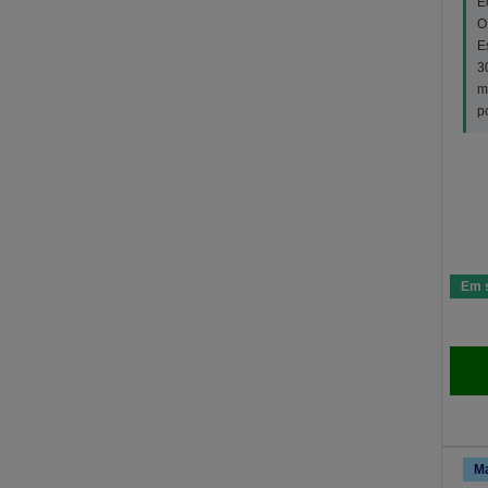
E
O
E
3
m
p
Em 
Ma