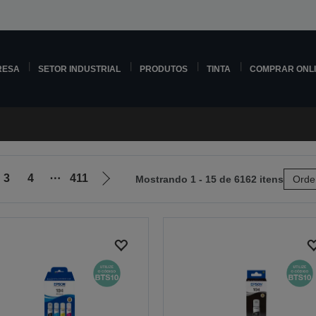
RESA
SETOR INDUSTRIAL
PRODUTOS
TINTA
COMPRAR ONL
3
4
⋯
411
Mostrando 1 - 15 de 6162 itens
Orde
Ir
para
a
próxima
página