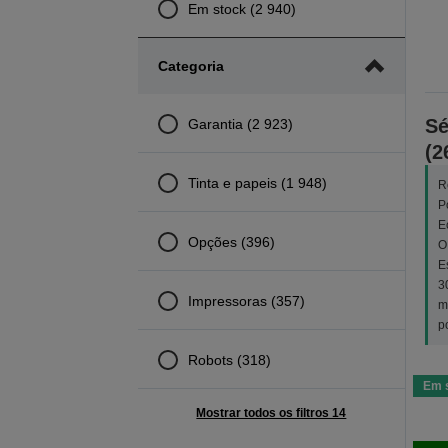
Em stock (2 940)
Categoria
Sé
Garantia (2 923)
(2
Tinta e papeis (1 948)
R
P
E
Opções (396)
O
E
3
Impressoras (357)
m
p
Robots (318)
Em 
Mostrar todos os filtros 14