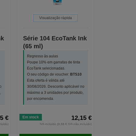
Visualização rápida
nk
Série 104 EcoTank Ink
(65 ml)
Regresso às aulas
Poupe 10% em garrafas de tinta
EcoTank selecionadas.
O seu código de voucher:
BTS10
Esta oferta é válida até
o
30/08/2026. Desconto aplicável no
,
máximo a 3 unidades por produto,
por encomenda.
5 €
12,15 €
Em stock
cluído)
IVA incluído (9,88 € IVA não incluído)