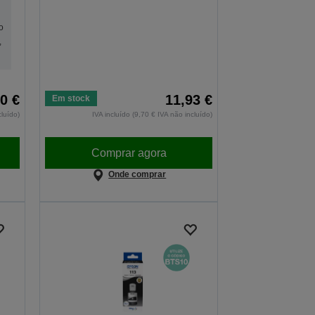
o
,
0 €
11,93 €
Em stock
cluído)
IVA incluído (9,70 € IVA não incluído)
Comprar agora
Onde comprar