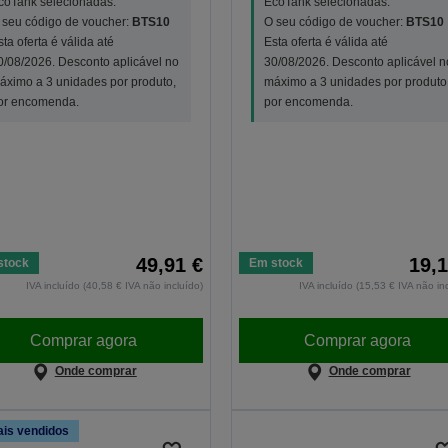
coTank selecionadas.
EcoTank selecionadas.
 seu código de voucher:
BTS10
O seu código de voucher:
BTS10
sta oferta é válida até
Esta oferta é válida até
0/08/2026. Desconto aplicável no
30/08/2026. Desconto aplicável n
áximo a 3 unidades por produto,
máximo a 3 unidades por produto
or encomenda.
por encomenda.
49,91 €
19,1
stock
Em stock
IVA incluído (40,58 € IVA não incluído)
IVA incluído (15,53 € IVA não in
Comprar agora
Comprar agora
Onde comprar
Onde comprar
is vendidos