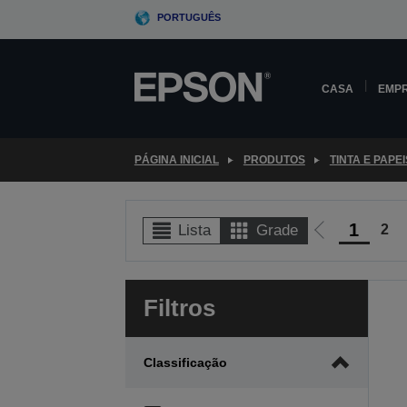
Skip
PORTUGUÊS
to
main
content
CASA
EMP
PÁGINA INICIAL
PRODUTOS
TINTA E PAPEI
1
2
Lista
Grade
Ir
para
a
Filtros
página
anterior
Classificação