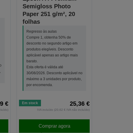
,
Semigloss Photo
Paper 251 g/m², 20
folhas
Regresso às aulas
Compre 1, obtenha 50% de
desconto no segundo artigo em
produtos elegíveis. Desconto
aplicável apenas ao artigo mais
barato.
o
Esta oferta é válida até
,
30/08/2026. Desconto aplicável no
máximo a 3 unidades por produto,
por encomenda.
9 €
25,36 €
Em stock
cluído)
IVA incluído (20,62 € IVA não incluído)
Comprar agora