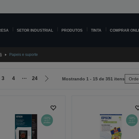
RESA
SETOR INDUSTRIAL
PRODUTOS
TINTA
COMPRAR ONL
S
Papeis e suporte
3
4
⋯
24
Mostrando 1 - 15 de 351 itens
Orde
Ir
para
a
próxima
página