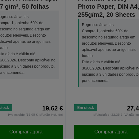
7 g/m², 50 folhas
Photo Paper, DIN A4
255g/m2, 20 Sheets
egresso às aulas
ompre 1, obtenha 50% de
Regresso às aulas
esconto no segundo artigo em
Compre 1, obtenha 50% de
rodutos elegíveis. Desconto
desconto no segundo artigo em
plicável apenas ao artigo mais
produtos elegíveis. Desconto
arato.
aplicável apenas ao artigo mais
sta oferta é válida até
barato.
0/08/2026. Desconto aplicável no
Esta oferta é válida até
áximo a 3 unidades por produto,
30/08/2026. Desconto aplicável n
or encomenda.
máximo a 3 unidades por produto
por encomenda.
19,62 €
27,4
stock
Em stock
IVA incluído (15,95 € IVA não incluído)
IVA incluído (22,35 € IVA não in
Comprar agora
Comprar agora