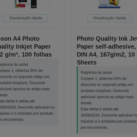
Visualização rápida
Visualização rápida
son A4 Photo
Photo Quality Ink Je
ality Inkjet Paper
Paper self-adhesive,
2 g/m², 100 folhas
DIN A4, 167g/m2, 10
Sheets
egresso às aulas
ompre 1, obtenha 50% de
Regresso às aulas
esconto no segundo artigo em
Compre 1, obtenha 50% de
rodutos elegíveis. Desconto
desconto no segundo artigo em
plicável apenas ao artigo mais
produtos elegíveis. Desconto
arato.
aplicável apenas ao artigo mais
sta oferta é válida até
barato.
0/08/2026. Desconto aplicável no
Esta oferta é válida até
áximo a 3 unidades por produto,
30/08/2026. Desconto aplicável n
or encomenda.
máximo a 3 unidades por produto
por encomenda.