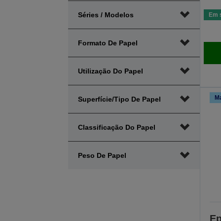
amplitude
amplitude
Séries / Modelos
Em 
mínima
máxima
preço
preço
Formato De Papel
Utilização Do Papel
Ma
Superfície/Tipo De Papel
Classificação Do Papel
Peso De Papel
Ep