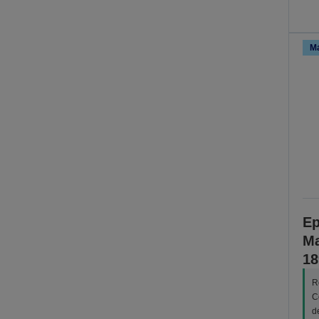
Ma
Ep
Ma
18
R
C
d