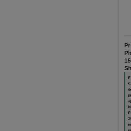
Pr
Ph
15
Sh
R
C
d
p
a
b
E
3
m
p