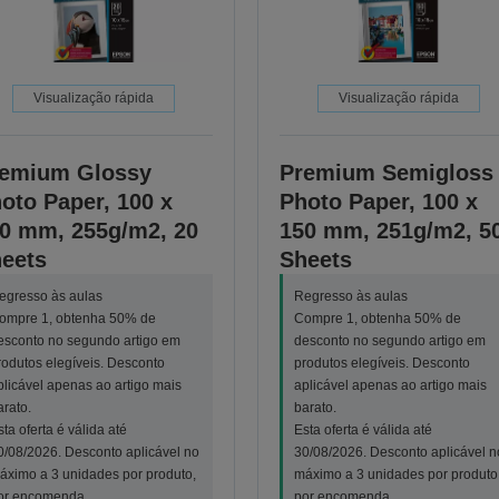
Visualização rápida
Visualização rápida
emium Glossy
Premium Semigloss
oto Paper, 100 x
Photo Paper, 100 x
0 mm, 255g/m2, 20
150 mm, 251g/m2, 5
eets
Sheets
egresso às aulas
Regresso às aulas
ompre 1, obtenha 50% de
Compre 1, obtenha 50% de
esconto no segundo artigo em
desconto no segundo artigo em
rodutos elegíveis. Desconto
produtos elegíveis. Desconto
plicável apenas ao artigo mais
aplicável apenas ao artigo mais
arato.
barato.
sta oferta é válida até
Esta oferta é válida até
0/08/2026. Desconto aplicável no
30/08/2026. Desconto aplicável n
áximo a 3 unidades por produto,
máximo a 3 unidades por produto
or encomenda.
por encomenda.