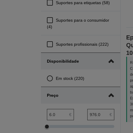
Suportes para etiquetas (58)
Suportes para o consumidor
(4)
Ep
Suportes profissionais (222)
Qu
10
Disponibilidade
R
C
d
Em stock (220)
p
a
b
Preço
E
3
m
Amplitude mínima preço
Amplitude máxima preço
€
€
p
Ajustar
Ajustar