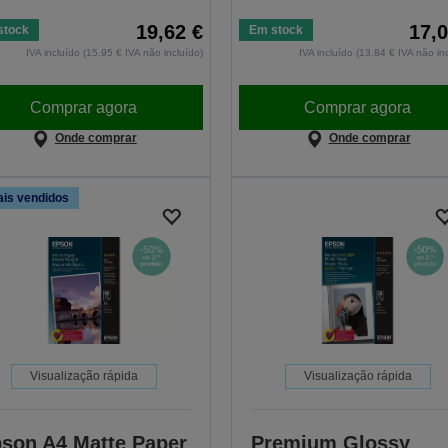
19,62 €
17,0
stock
Em stock
IVA incluído (15,95 € IVA não incluído)
IVA incluído (13,84 € IVA não in
Comprar agora
Comprar agora
Onde comprar
Onde comprar
is vendidos
Visualização rápida
Visualização rápida
son A4 Matte Paper
Premium Glossy