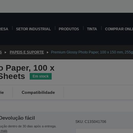
RESA
SETOR INDUSTRIAL
PRODUTOS
TINTA
COMPRAR ONL
S
PAPEIS E SUPORTE
Premium Glossy Photo Paper, 100 x 150 mm, 255g
 Paper, 100 x
Sheets
Em stock
ie
Compatibilidade
Devolução fácil
SKU: C13S041706
ução dentro de 30 dias após a entrega.
 mais