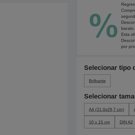
Regres
Compre
segundo
Descon
barato.
Esta of
Descon
por pr
Selecionar tipo 
Brilhante
Selecionar tam
A4 (21.0x29,7 cm)
10 x 15 cm
DIN A2