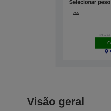
Selecionar peso
255
IVA incluí
C
Visão geral