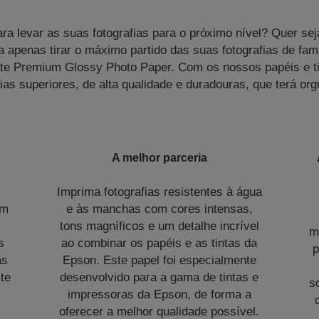
ra levar as suas fotografias para o próximo nível? Quer se
 apenas tirar o máximo partido das suas fotografias de famíli
te Premium Glossy Photo Paper. Com os nossos papéis e ti
fias superiores, de alta qualidade e duradouras, que terá or
A melhor parceria
Imprima fotografias resistentes à água
om
e às manchas com cores intensas,
tons magníficos e um detalhe incrível
m
s
ao combinar os papéis e as tintas da
p
as
Epson. Este papel foi especialmente
te
desenvolvido para a gama de tintas e
s
impressoras da Epson, de forma a
.
oferecer a melhor qualidade possível.