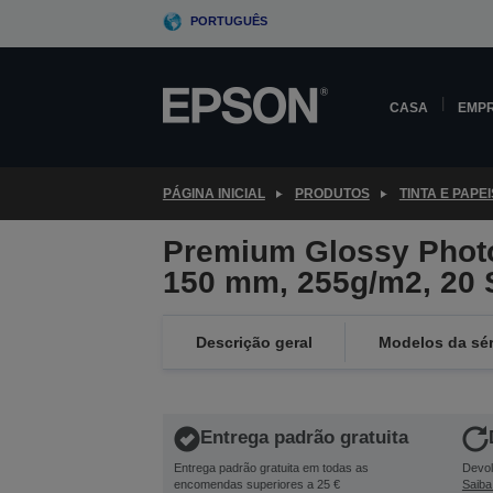
Skip
PORTUGUÊS
to
main
content
CASA
EMP
PÁGINA INICIAL
PRODUTOS
TINTA E PAPEI
Premium Glossy Photo
150 mm, 255g/m2, 20 
Descrição geral
Modelos da sér
Entrega padrão gratuita
Entrega padrão gratuita em todas as
Devol
encomendas superiores a 25 €
Saiba