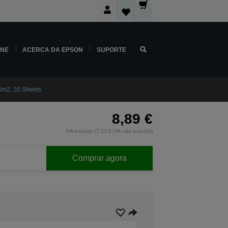
INE
ACERCA DA EPSON
SUPORTE
/m2, 20 Sheets
8,89 €
IVA incluído (7,23 € IVA não incluído)
Comprar agora