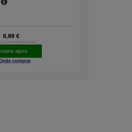
8,89 €
do (7,23 € IVA não incluído)
omprar agora
Onde comprar