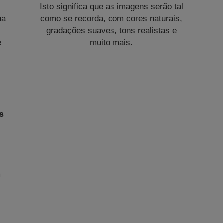
Isto significa que as imagens serão tal
na
como se recorda, com cores naturais,
o
gradações suaves, tons realistas e
e
muito mais.
as
m