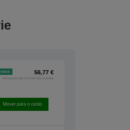
ie
56,77 €
stock
IVA incluído (46,15 € IVA não incluído)
Mover para o cesto