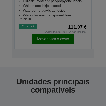
Durable, synthetic polypropylene labels
Dur
White matte inkjet coated
Whi
Waterborne acrylic adhesive
Wat
White glassine, transparent liner
Whit
7113418
71134
111,07 €
Em stock
Em s
IVA incluído (90,30 € IVA não incluído)
Mover para o cesto
Unidades principais
compatíveis