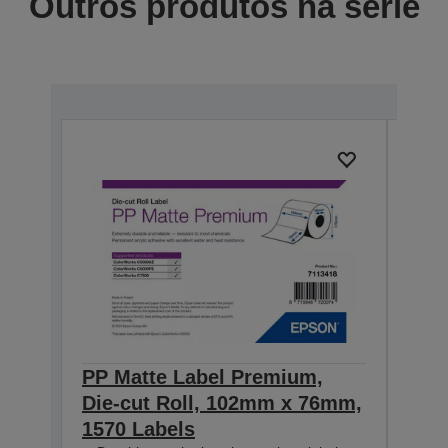
Outros produtos na série
PP Matte Label Premium,
PP 
Die-cut Roll, 102mm x 76mm,
Die
1570 Labels
231