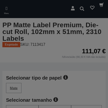
Skip
to
Pesquisar
main
Menu
content
PP Matte Label Premium, Die-
cut Roll, 102mm x 51mm, 2310
Labels
SKU: 7113417
Esgotado
111,07 €
IVA incluído (90,30 € IVA não incluído)
Selecionar tipo de papel
Mate
Selecionar tamanho