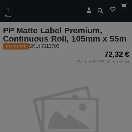
Skip
to
Pesquisar
main
Menu
content
PP Matte Label Premium,
Continuous Roll, 105mm x 55m
SKU: 7113703
Baixo stock
72,32 €
IVA incluído (58,80 € IVA não incluído)