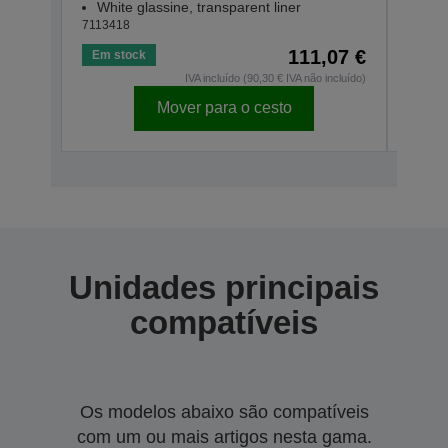
White glassine, transparent liner
Whit
7113418
71134
111,07 €
Em stock
Em s
IVA incluído (90,30 € IVA não incluído)
Mover para o cesto
Unidades principais
compatíveis
Os modelos abaixo são compatíveis
com um ou mais artigos nesta gama.