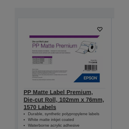
PP Matte Label Premium,
PP 
Die-cut Roll, 102mm x 76mm,
Die
1570 Labels
231
Durable, synthetic polypropylene labels
Dur
White matte inkjet coated
Whi
Waterborne acrylic adhesive
Wat