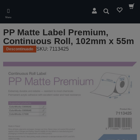
Skip
to
Pesquisar
main
Menu
content
PP Matte Label Premium,
Continuous Roll, 102mm x 55m
SKU: 7113425
Descontinuado