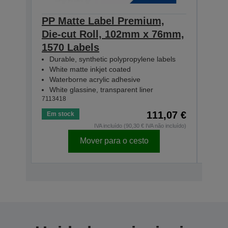
PP Matte Label Premium,
PP 
Die-cut Roll, 102mm x 76mm,
Die
1570 Labels
231
Durable, synthetic polypropylene labels
Dur
White matte inkjet coated
Whi
Waterborne acrylic adhesive
Wat
White glassine, transparent liner
Whit
7113418
71134
111,07 €
Em stock
Em s
IVA incluído (90,30 € IVA não incluído)
Mover para o cesto