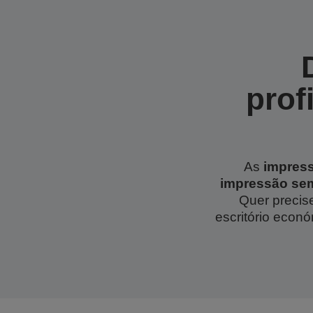
prof
As
impress
impressão sem
Quer precis
escritório econ