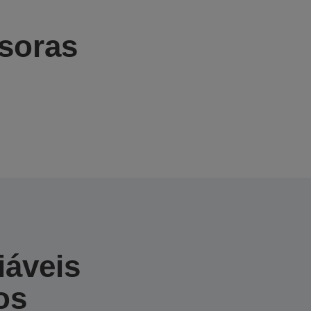
ssoras
iáveis
os