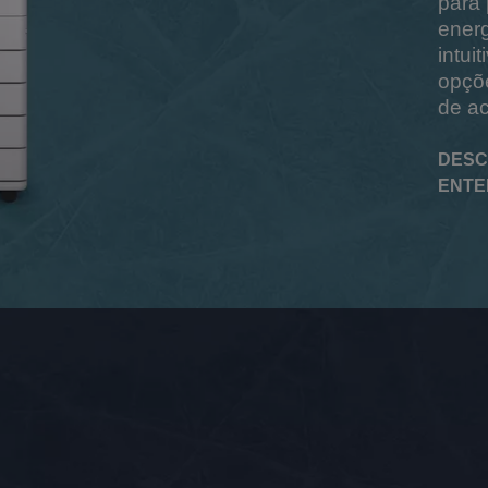
para
ener
intui
opçõ
de a
DESC
ENTE