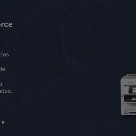
rce
upos
de
a
sões.