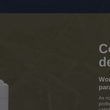
C
d
Wor
par
As no
profi
satis