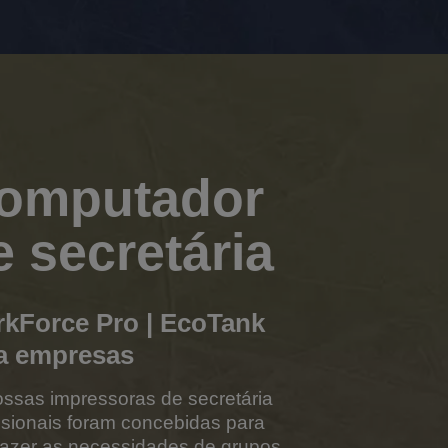
omputador
e secretária
kForce Pro | EcoTank
a empresas
ssas impressoras de secretária
ssionais foram concebidas para
fazer as necessidades de grupos