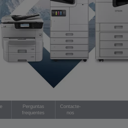
e
Perguntas
Contacte-
frequentes
nos