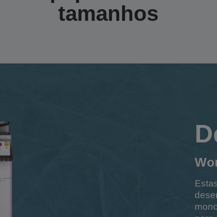
tamanhos
D
Wor
Estas
dese
mono