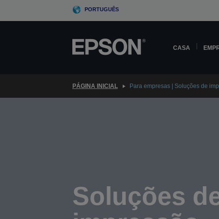
Skip
PORTUGUÊS
to
main
content
CASA
EMP
PÁGINA INICIAL
Para empresas | Soluções de impr
Soluções d