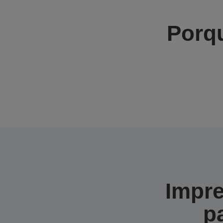
Porqu
Impre
p