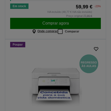
59,99 €
Em stock
-23%
IVA incluído (48,77 € IVA não incluído)
Preço original
77,90 €
Comprar agora
Onde comprar
Comparar
Poupar