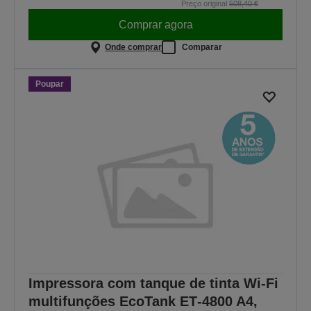
Preço original
508,40 €
Comprar agora
Onde comprar
Comparar
Poupar
Impressora com tanque de tinta Wi-Fi
multifunções EcoTank ET‑4800 A4,