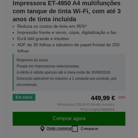
Impressora ET-4950 A4 multifunções
com tanque de tinta Wi-Fi, com até 3
anos de tinta incluída
Reduza os custos de tinta em 95%*
Impressão frente e verso, cópia, digitalização e fax
Ecrã tátil grande e intuitivo
ADF de 30 folhas e tabuleiro de papel frontal de 250
folhas
Regresso às aulas
Poupe em impressoras selecionadas.
A oferta é válida apenas até à meia-noite de 30/08/2026.
Desconto aplicável no máximo a 1 unidade por produto, por
encomenda.
449,99 €
Em stock
-20%
IVA incluído (365,85 € IVA não incluído)
Preço original
559,64 €
Comprar agora
Onde comprar
Comparar