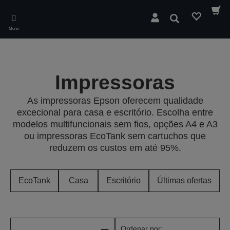
Skip
to
Pesquisar
main
Menu
content
Impressoras
As impressoras Epson oferecem qualidade
excecional para casa e escritório. Escolha entre
modelos multifuncionais sem fios, opções A4 e A3
ou impressoras EcoTank sem cartuchos que
reduzem os custos em até 95%.
EcoTank
Casa
Escritório
Últimas ofertas
Ordenar por: