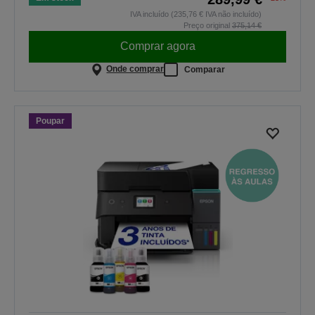
IVA incluído (235,76 € IVA não incluído)
Preço original
375,14 €
Comprar agora
Onde comprar
Comparar
Poupar