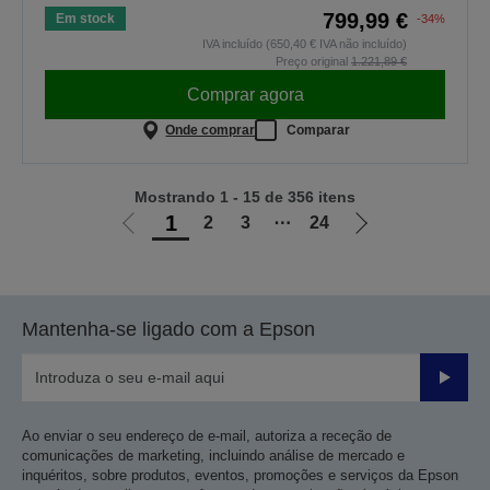
799,99 €
Em stock
-34%
IVA incluído (650,40 € IVA não incluído)
Preço original
1.221,89 €
Comprar agora
Onde comprar
Comparar
Mostrando 1 - 15 de 356 itens
1
2
3
⋯
24
Ir
Ir
para
para
a
a
página
próxima
Mantenha-se ligado com a Epson
anterior
página
Enviar
Ao enviar o seu endereço de e-mail, autoriza a receção de
comunicações de marketing, incluindo análise de mercado e
inquéritos, sobre produtos, eventos, promoções e serviços da Epson