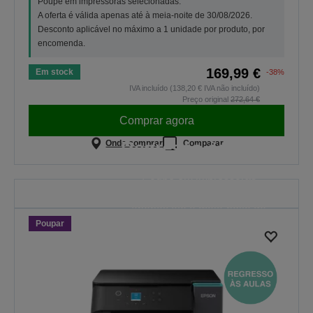
Poupe em impressoras selecionadas.
A oferta é válida apenas até à meia-noite de 30/08/2026.
Desconto aplicável no máximo a 1 unidade por produto, por
encomenda.
169,99 €
Em stock
-38%
IVA incluído (138,20 € IVA não incluído)
Preço original
272,64 €
Comprar agora
Regresso às aulas
Onde comprar
Comparar
Poupe em impressoras
selecionadas. A oferta é válida
apenas até à meia-noite de
Poupar
30/08/2026.
VER TODAS AS OFERTAS