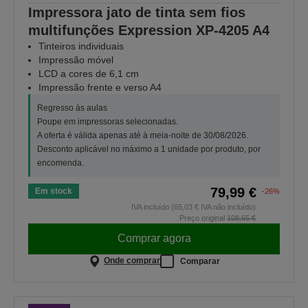
Impressora jato de tinta sem fios
multifunções Expression XP-4205 A4
Tinteiros individuais
Impressão móvel
LCD a cores de 6,1 cm
Impressão frente e verso A4
Regresso às aulas
Poupe em impressoras selecionadas.
A oferta é válida apenas até à meia-noite de 30/08/2026.
Desconto aplicável no máximo a 1 unidade por produto, por
encomenda.
79,99 €
Em stock
-26%
IVA incluído (65,03 € IVA não incluído)
Preço original
108,65 €
Comprar agora
Onde comprar
Comparar