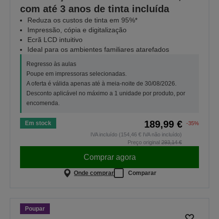
com até 3 anos de tinta incluída
Reduza os custos de tinta em 95%*
Impressão, cópia e digitalização
Ecrã LCD intuitivo
Ideal para os ambientes familiares atarefados
Regresso às aulas
Poupe em impressoras selecionadas.
A oferta é válida apenas até à meia-noite de 30/08/2026.
Desconto aplicável no máximo a 1 unidade por produto, por
encomenda.
189,99 €
Em stock
-35%
IVA incluído (154,46 € IVA não incluído)
Preço original
293,14 €
Comprar agora
Onde comprar
Comparar
Poupar