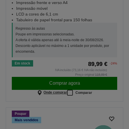
Impressão frente e verso A4
Impressão móvel
LCD a cores de 6,1 cm
Tabuleiro de papel frontal para 150 folhas
Regresso às aulas
Poupe em impressoras selecionadas.
A oferta é válida apenas até à meia-noite de 30/08/2026.
Desconto aplicável no máximo a 1 unidade por produto, por
encomenda.
89,99 €
Em stock
-24%
IVA incluído (73,16 € IVA não incluído)
Preço original
118,89 €
Comprar agora
Onde comprar
Comparar
Poupar
Mais vendidos