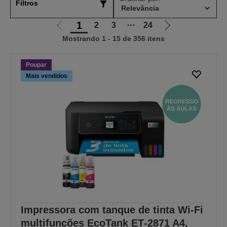
Filtros
1
2
3
⋯
24
Ir
Ir
Mostrando 1 - 15 de 356 itens
para
para
a
a
página
próxima
Poupar
anterior
página
Mais vendidos
Impressora com tanque de tinta Wi-Fi
multifunções EcoTank ET‑2871 A4,