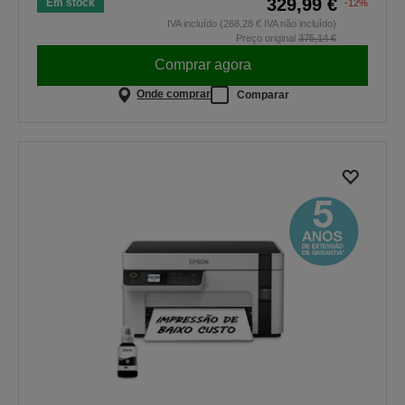
329,99 €
Em stock
-12%
IVA incluído (268,28 € IVA não incluído)
Preço original
375,14 €
Comprar agora
Onde comprar
Comparar