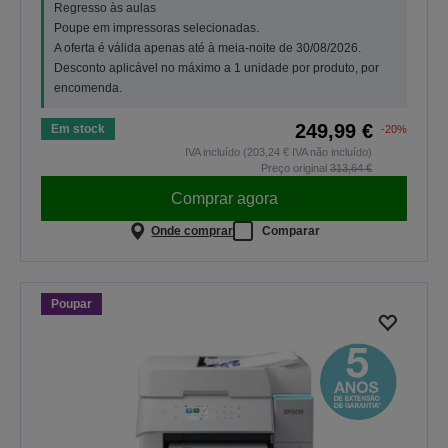
Regresso às aulas
Poupe em impressoras selecionadas.
A oferta é válida apenas até à meia-noite de 30/08/2026.
Desconto aplicável no máximo a 1 unidade por produto, por
encomenda.
249,99 €
Em stock
-20%
IVA incluído (203,24 € IVA não incluído)
Preço original
313,64 €
Comprar agora
Onde comprar
Comparar
Poupar