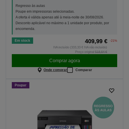
Regresso às aulas
Poupe em impressoras selecionadas.
A oferta é válida apenas até à meia-noite de 30/08/2026.
Desconto aplicável no máximo a 1 unidade por produto, por
encomenda.
409,99 €
Em stock
-21%
IVA incluído (333,33 € IVA não incluído)
Preço original
518,64 €
Comprar agora
Onde comprar
Comparar
Poupar