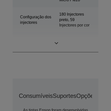
180 Injectores
Configuração dos
preto, 59
injectores
Injectores por cor
Tamanho de gota
3 pl
mínimo
Consumíveis
Suportes
Opções De E
As tintas Epson foram desenvolvidas