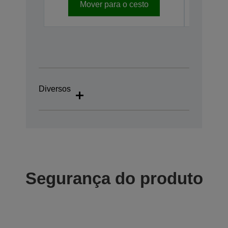
Mover para o cesto
Mo
Diversos
Segurança do produto