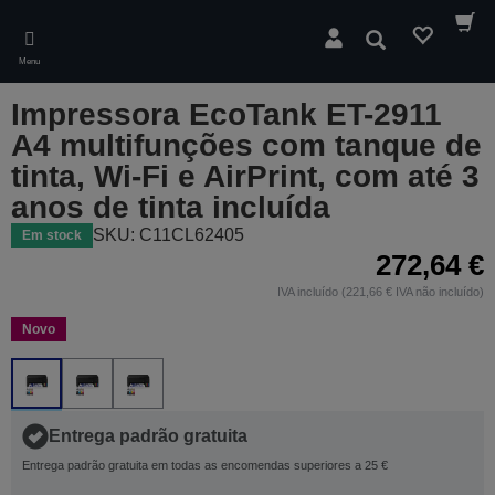
Skip
to
Pesquisar
main
Menu
content
Impressora EcoTank ET-2911
A4 multifunções com tanque de
tinta, Wi-Fi e AirPrint, com até 3
anos de tinta incluída
SKU: C11CL62405
Em stock
272,64 €
IVA incluído (221,66 € IVA não incluído)
Novo
Entrega padrão gratuita
Entrega padrão gratuita em todas as encomendas superiores a 25 €