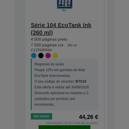
Série 104 EcoTank Ink
Série 
(260 ml)
(65 ml
4 500 páginas preto
4 500 pág
C13T00P1
7 500 páginas cor
260 ml
C13T00P640
Regresso
Regresso às aulas
Poupe 10
Poupe 10% em garrafas de tinta
EcoTank 
EcoTank selecionadas.
O seu có
O seu código de voucher:
BTS10
Esta ofer
Esta oferta é válida até 30/08/2026.
Desconto
Desconto aplicável no máximo a 3
unidades 
unidades por produto, por
encomen
encomenda.
44,26 €
Em stock
Em stock
IVA incluído (35,98 € IVA não incluído)
I