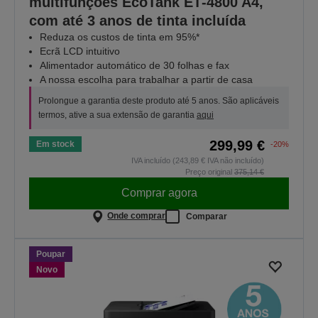
multifunções EcoTank ET‑4800 A4,
com até 3 anos de tinta incluída
Reduza os custos de tinta em 95%*
Ecrã LCD intuitivo
Alimentador automático de 30 folhas e fax
A nossa escolha para trabalhar a partir de casa
Prolongue a garantia deste produto até 5 anos. São aplicáveis
termos, ative a sua extensão de garantia
aqui
299,99 €
Em stock
-20%
IVA incluído (243,89 € IVA não incluído)
Preço original
375,14 €
Comprar agora
Onde comprar
Comparar
Poupar
Novo