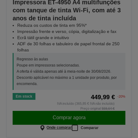
Impressora ET-4950 A4 multifunções
com tanque de tinta Wi-Fi, com até 3
anos de tinta incluída
Reduza os custos de tinta em 95%*
Impressão frente e verso, cópia, digitalização e fax
Ecrã tátil grande e intuitivo
ADF de 30 folhas e tabuleiro de papel frontal de 250
folhas
Regresso às aulas
Poupe em impressoras selecionadas.
A oferta é válida apenas até à meia-noite de 30/08/2026.
Desconto aplicável no máximo a 1 unidade por produto, por
encomenda.
449,99 €
Em stock
-20%
IVA incluído (365,85 € IVA não incluído)
Preço original
559,64 €
Comprar agora
Onde comprar
Comparar