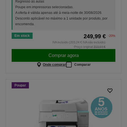
Regresso às aulas
Poupe em impressoras selecionadas.
A oferta é válida apenas até à meia-noite de 30/08/2026.
Desconto aplicável no máximo a 1 unidade por produto, por
encomenda.
249,99 €
Em stock
-20%
IVA incluído (203,24 € IVA não incluído)
Preço original
313,64 €
Comprar agora
Onde comprar
Comparar
Poupar