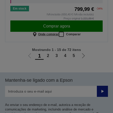
799,99 €
Em stock
-34%
IVA incluído (650,40 € IVA não incluído)
Preço original
1.221,89 €
Comprar agora
Onde comprar
Comparar
Mostrando 1 - 15 de 72 itens
1
2
3
4
5
Ir
Ir
para
para
a
a
página
próxima
Mantenha-se ligado com a Epson
anterior
página
Enviar
Ao enviar o seu endereço de e-mail, autoriza a receção de
comunicações de marketing, incluindo análise de mercado e