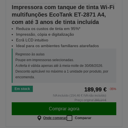
Impressora com tanque de tinta Wi-Fi
multifunções EcoTank ET‑2871 A4,
com até 3 anos de tinta incluída
Reduza os custos de tinta em 95%*
Impressão, cópia e digitalização
Ecrã LCD intuitivo
Ideal para os ambientes familiares atarefados
Regresso às aulas
Poupe em impressoras selecionadas.
A oferta é válida apenas até à meia-noite de 30/08/2026.
Desconto aplicável no máximo a 1 unidade por produto, por
encomenda.
189,99 €
Em stock
-35%
IVA incluído (154,46 € IVA não incluído)
Preço original
293,14 €
Comprar agora
Onde comprar
Comparar