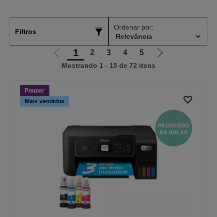
Ordenar por:
Filtros
1
2
3
4
5
Ir
Ir
Mostrando 1 - 15 de 72 itens
para
para
a
a
página
próxima
Poupar
anterior
página
Mais vendidos