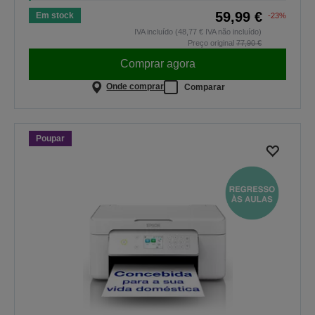
59,99 €
Em stock
-23%
IVA incluído (48,77 € IVA não incluído)
Preço original
77,90 €
Comprar agora
Onde comprar
Comparar
Poupar