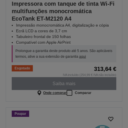
Impressora com tanque de tinta Wi-Fi
multifunções monocromática
EcoTank ET-M2120 A4
Impressão monocromática A4, digitalização e cópia
Ecrã LCD a cores de 3,7 cm
Tabuleiro frontal de 150 folhas
Compatível com Apple AirPrint
Prolongue a garantia deste produto até 5 anos. São aplicáveis
termos, ative a sua extensão de garantia
aqui
313,64 €
Esgotado
IVA incluído (254,99 € IVA não incluído)
Saiba mais
Onde comprar
Comparar
Poupar