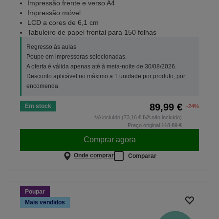
Impressão frente e verso A4
Impressão móvel
LCD a cores de 6,1 cm
Tabuleiro de papel frontal para 150 folhas
Regresso às aulas
Poupe em impressoras selecionadas.
A oferta é válida apenas até à meia-noite de 30/08/2026.
Desconto aplicável no máximo a 1 unidade por produto, por
encomenda.
89,99 €
Em stock
-24%
IVA incluído (73,16 € IVA não incluído)
Preço original
118,89 €
Comprar agora
Onde comprar
Comparar
Poupar
Mais vendidos