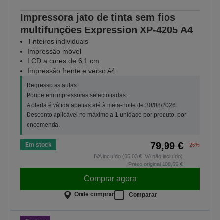
Impressora jato de tinta sem fios
multifunções Expression XP-4205 A4
Tinteiros individuais
Impressão móvel
LCD a cores de 6,1 cm
Impressão frente e verso A4
Regresso às aulas
Poupe em impressoras selecionadas.
A oferta é válida apenas até à meia-noite de 30/08/2026.
Desconto aplicável no máximo a 1 unidade por produto, por
encomenda.
79,99 €
Em stock
-26%
IVA incluído (65,03 € IVA não incluído)
Preço original
108,65 €
Comprar agora
Onde comprar
Comparar