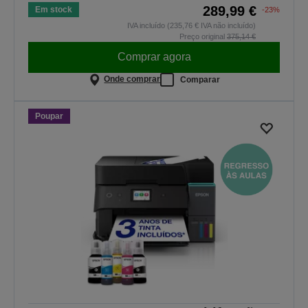
289,99 €
Em stock
-23%
IVA incluído (235,76 € IVA não incluído)
Preço original
375,14 €
Comprar agora
Onde comprar
Comparar
Poupar