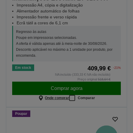
Impressão A4, cópia e digitalização
Alimentador automático de folhas
Impressão frente e verso rápida
Ecrã tátil a cores de 6,1 cm
Regresso às aulas
Poupe em impressoras selecionadas.
A oferta é válida apenas até à meia-noite de 30/08/2026.
Desconto aplicável no máximo a 1 unidade por produto, por
encomenda.
409,99 €
Em stock
-21%
IVA incluído (333,33 € IVA não incluído)
Preço original
518,64 €
Comprar agora
Onde comprar
Comparar
Poupar