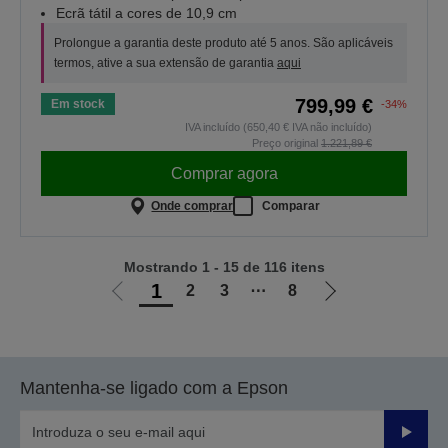
Ecrã tátil a cores de 10,9 cm
Prolongue a garantia deste produto até 5 anos. São aplicáveis
termos, ative a sua extensão de garantia
aqui
799,99 €
Em stock
-34%
IVA incluído (650,40 € IVA não incluído)
Preço original
1.221,89 €
Comprar agora
Onde comprar
Comparar
Mostrando 1 - 15 de 116 itens
1
2
3
⋯
8
Ir
Ir
para
para
a
a
página
próxima
Mantenha-se ligado com a Epson
anterior
página
Enviar