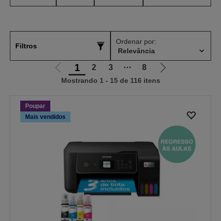
Ordenar por:
Filtros
1
2
3
⋯
8
Ir
Ir
Mostrando 1 - 15 de 116 itens
para
para
a
a
página
próxima
Poupar
anterior
página
Mais vendidos