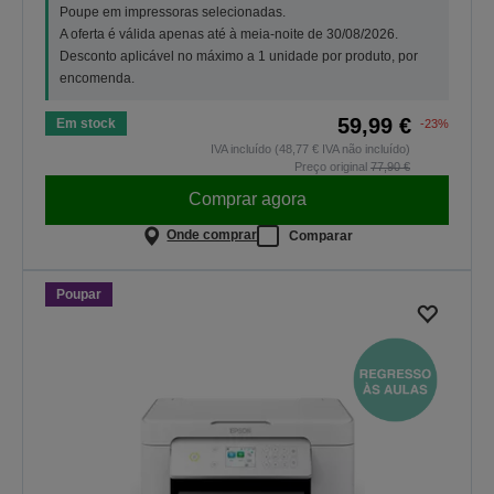
Poupe em impressoras selecionadas.
A oferta é válida apenas até à meia-noite de 30/08/2026.
Desconto aplicável no máximo a 1 unidade por produto, por
encomenda.
59,99 €
Em stock
-23%
IVA incluído (48,77 € IVA não incluído)
Preço original
77,90 €
Comprar agora
Onde comprar
Comparar
Poupar