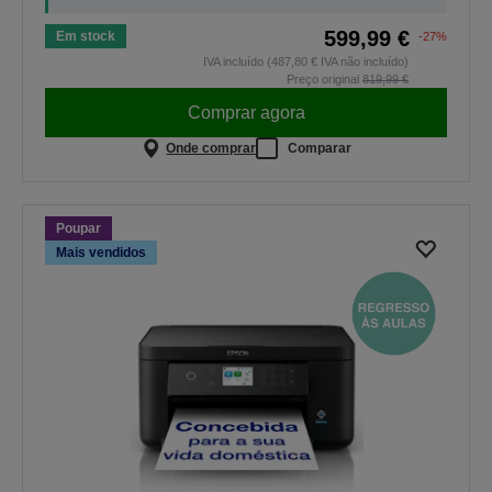
599,99 €
Em stock
-27%
IVA incluído (487,80 € IVA não incluído)
Preço original
819,99 €
Comprar agora
Onde comprar
Comparar
Poupar
Mais vendidos