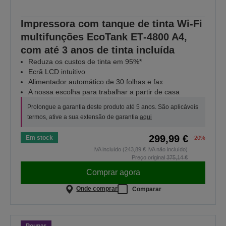
Impressora com tanque de tinta Wi-Fi
multifunções EcoTank ET‑4800 A4,
com até 3 anos de tinta incluída
Reduza os custos de tinta em 95%*
Ecrã LCD intuitivo
Alimentador automático de 30 folhas e fax
A nossa escolha para trabalhar a partir de casa
Prolongue a garantia deste produto até 5 anos. São aplicáveis
termos, ative a sua extensão de garantia
aqui
299,99 €
Em stock
-20%
IVA incluído (243,89 € IVA não incluído)
Preço original
375,14 €
Comprar agora
Onde comprar
Comparar
Poupar