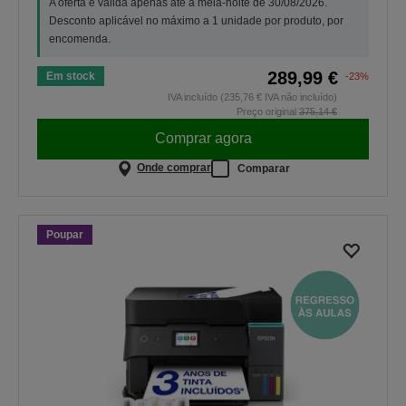
A oferta é válida apenas até à meia-noite de 30/08/2026.
Desconto aplicável no máximo a 1 unidade por produto, por
encomenda.
289,99 €
Em stock
-23%
IVA incluído (235,76 € IVA não incluído)
Preço original
375,14 €
Comprar agora
Onde comprar
Comparar
Poupar