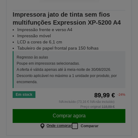
Impressora jato de tinta sem fios
multifunções Expression XP-5200 A4
Impressão frente e verso A4
Impressão móvel
LCD a cores de 6,1 cm
Tabuleiro de papel frontal para 150 folhas
Regresso às aulas
Poupe em impressoras selecionadas.
A oferta é válida apenas até à meia-noite de 30/08/2026.
Desconto aplicável no máximo a 1 unidade por produto, por
encomenda.
89,99 €
Em stock
-24%
IVA incluído (73,16 € IVA não incluído)
Preço original
118,89 €
Comprar agora
Onde comprar
Comparar