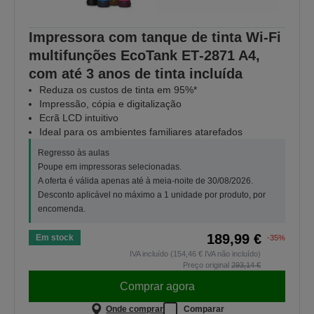
Impressora com tanque de tinta Wi-Fi
multifunções EcoTank ET‑2871 A4,
com até 3 anos de tinta incluída
Reduza os custos de tinta em 95%*
Impressão, cópia e digitalização
Ecrã LCD intuitivo
Ideal para os ambientes familiares atarefados
Regresso às aulas
Poupe em impressoras selecionadas.
A oferta é válida apenas até à meia-noite de 30/08/2026.
Desconto aplicável no máximo a 1 unidade por produto, por
encomenda.
189,99 €
Em stock
-35%
IVA incluído (154,46 € IVA não incluído)
Preço original
293,14 €
Comprar agora
Onde comprar
Comparar