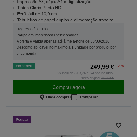
Impressão A3, cópia A4 e digitalização
Tintas Claria Photo HD
Ecrã tátil de 10,9 cm
Tabuleiros de papel duplos e alimentação traseira
Regresso às aulas
Poupe em impressoras selecionadas.
A oferta é válida apenas até à meia-noite de 30/08/2026.
Desconto aplicável no máximo a 1 unidade por produto, por
encomenda.
249,99 €
Em stock
-20%
IVA incluído (203,24 € IVA não incluído)
Preço original
313,64 €
Comprar agora
Onde comprar
Comparar
Poupar