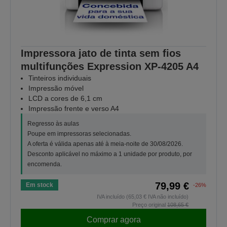
Impressora jato de tinta sem fios
multifunções Expression XP-4205 A4
Tinteiros individuais
Impressão móvel
LCD a cores de 6,1 cm
Impressão frente e verso A4
Regresso às aulas
Poupe em impressoras selecionadas.
A oferta é válida apenas até à meia-noite de 30/08/2026.
Desconto aplicável no máximo a 1 unidade por produto, por
encomenda.
79,99 €
Em stock
-26%
IVA incluído (65,03 € IVA não incluído)
Preço original
108,65 €
Comprar agora