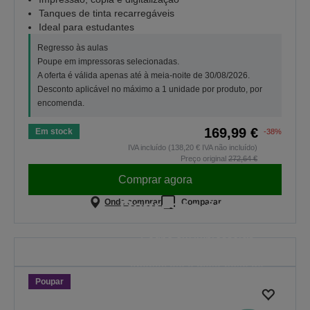
Tanques de tinta recarregáveis
Ideal para estudantes
Regresso às aulas
Poupe em impressoras selecionadas.
A oferta é válida apenas até à meia-noite de 30/08/2026.
Desconto aplicável no máximo a 1 unidade por produto, por
encomenda.
169,99 €
Em stock
-38%
IVA incluído (138,20 € IVA não incluído)
Preço original
272,64 €
Comprar agora
Regresso às aulas
Onde comprar
Comparar
Poupe em impressoras
selecionadas. A oferta é válida
apenas até à meia-noite de
Poupar
30/08/2026.
VER TODAS AS OFERTAS