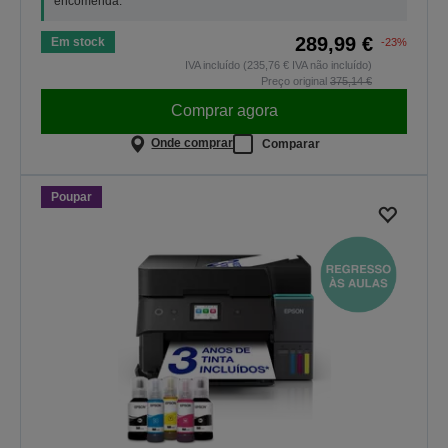
encomenda.
289,99 €
Em stock
-23%
IVA incluído (235,76 € IVA não incluído)
Preço original
375,14 €
Comprar agora
Onde comprar
Comparar
Poupar