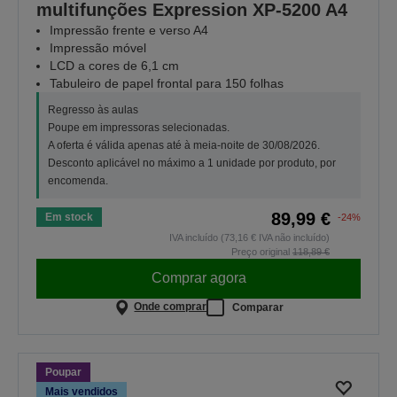
multifunções Expression XP-5200 A4
Impressão frente e verso A4
Impressão móvel
LCD a cores de 6,1 cm
Tabuleiro de papel frontal para 150 folhas
Regresso às aulas
Poupe em impressoras selecionadas.
A oferta é válida apenas até à meia-noite de 30/08/2026.
Desconto aplicável no máximo a 1 unidade por produto, por
encomenda.
89,99 €
Em stock
-24%
IVA incluído (73,16 € IVA não incluído)
Preço original
118,89 €
Comprar agora
Onde comprar
Comparar
Poupar
Mais vendidos