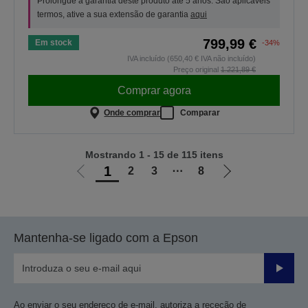
Prolongue a garantia deste produto até 5 anos. São aplicáveis
termos, ative a sua extensão de garantia
aqui
799,99 €
Em stock
-34%
IVA incluído (650,40 € IVA não incluído)
Preço original
1.221,89 €
Comprar agora
Onde comprar
Comparar
Mostrando 1 - 15 de 115 itens
1
2
3
⋯
8
Ir
Ir
para
para
a
a
página
próxima
Mantenha-se ligado com a Epson
anterior
página
Enviar
Ao enviar o seu endereço de e-mail, autoriza a receção de