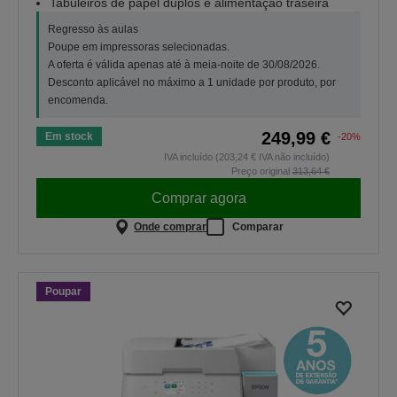
Tabuleiros de papel duplos e alimentação traseira
Regresso às aulas
Poupe em impressoras selecionadas.
A oferta é válida apenas até à meia-noite de 30/08/2026.
Desconto aplicável no máximo a 1 unidade por produto, por
encomenda.
249,99 €
Em stock
-20%
IVA incluído (203,24 € IVA não incluído)
Preço original
313,64 €
Comprar agora
Onde comprar
Comparar
Poupar