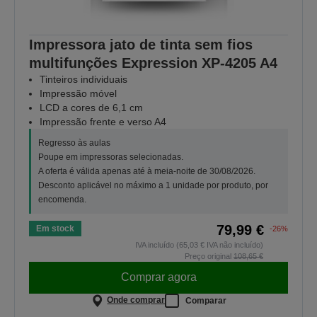
Impressora jato de tinta sem fios
multifunções Expression XP-4205 A4
Tinteiros individuais
Impressão móvel
LCD a cores de 6,1 cm
Impressão frente e verso A4
Regresso às aulas
Poupe em impressoras selecionadas.
A oferta é válida apenas até à meia-noite de 30/08/2026.
Desconto aplicável no máximo a 1 unidade por produto, por
encomenda.
79,99 €
Em stock
-26%
IVA incluído (65,03 € IVA não incluído)
Preço original
108,65 €
Comprar agora
Onde comprar
Comparar