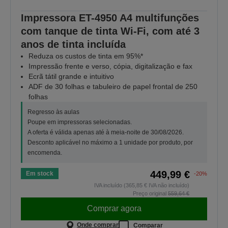
Impressora ET-4950 A4 multifunções
com tanque de tinta Wi-Fi, com até 3
anos de tinta incluída
Reduza os custos de tinta em 95%*
Impressão frente e verso, cópia, digitalização e fax
Ecrã tátil grande e intuitivo
ADF de 30 folhas e tabuleiro de papel frontal de 250
folhas
Regresso às aulas
Poupe em impressoras selecionadas.
A oferta é válida apenas até à meia-noite de 30/08/2026.
Desconto aplicável no máximo a 1 unidade por produto, por
encomenda.
449,99 €
Em stock
-20%
IVA incluído (365,85 € IVA não incluído)
Preço original
559,64 €
Comprar agora
Onde comprar
Comparar