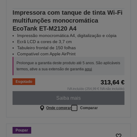
Impressora com tanque de tinta Wi-Fi
multifunções monocromática
EcoTank ET-M2120 A4
Impressão monocromática A4, digitalização e cópia
Ecrã LCD a cores de 3,7 cm
Tabuleiro frontal de 150 folhas
Compatível com Apple AirPrint
Prolongue a garantia deste produto até 5 anos. São aplicáveis
termos, ative a sua extensão de garantia
aqui
313,64 €
Esgotado
IVA incluído (254,99 € IVA não incluído)
Saiba mais
Onde comprar
Comparar
Poupar