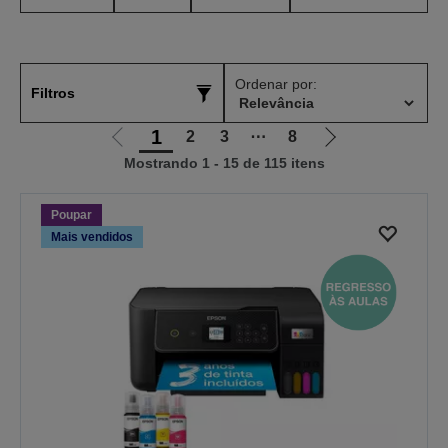
Ordenar por:
Filtros
1
2
3
⋯
8
Ir
Ir
Mostrando 1 - 15 de 115 itens
para
para
a
a
página
próxima
Poupar
anterior
página
Mais vendidos