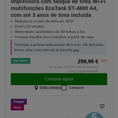
Impressora com tanque de tinta Wi-Fi
multifunções EcoTank ET‑4800 A4,
com até 3 anos de tinta incluída
Reduza os custos de tinta em 95%*
Ecrã LCD intuitivo
Alimentador automático de 30 folhas e fax
A nossa escolha para trabalhar a partir de casa
Prolongue a garantia deste produto até 5 anos. São aplicáveis
termos, ative a sua extensão de garantia
aqui
299,99 €
Em stock
-20%
IVA incluído (243,89 € IVA não incluído)
Preço original
375,14 €
Comprar agora
Onde comprar
Comparar
Poupar
Novo