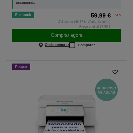
encomenda.
59,99 €
Em stock
-23%
IVA incluído (48,77 € IVA não incluído)
Preço original
77,90 €
Comprar agora
Onde comprar
Comparar
Poupar