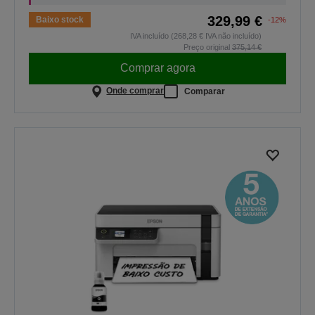
329,99 €
Baixo stock
-12%
IVA incluído (268,28 € IVA não incluído)
Preço original
375,14 €
Comprar agora
Onde comprar
Comparar