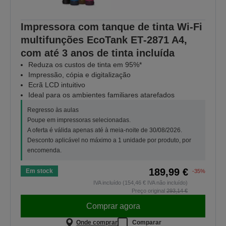
Impressora com tanque de tinta Wi-Fi
multifunções EcoTank ET‑2871 A4,
com até 3 anos de tinta incluída
Reduza os custos de tinta em 95%*
Impressão, cópia e digitalização
Ecrã LCD intuitivo
Ideal para os ambientes familiares atarefados
Regresso às aulas
Poupe em impressoras selecionadas.
A oferta é válida apenas até à meia-noite de 30/08/2026.
Desconto aplicável no máximo a 1 unidade por produto, por
encomenda.
189,99 €
Em stock
-35%
IVA incluído (154,46 € IVA não incluído)
Preço original
293,14 €
Comprar agora
Onde comprar
Comparar