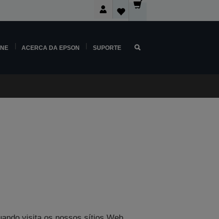
INE
ACERCA DA EPSON
SUPORTE
ando visita os nossos sítios Web.