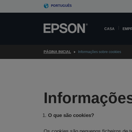
Skip
PORTUGUÊS
to
main
content
CASA
EMP
PÁGINA INICIAL
Informações sobre cookies
Informações
O que são cookies?
Os cookies são pequenos ficheiros de t