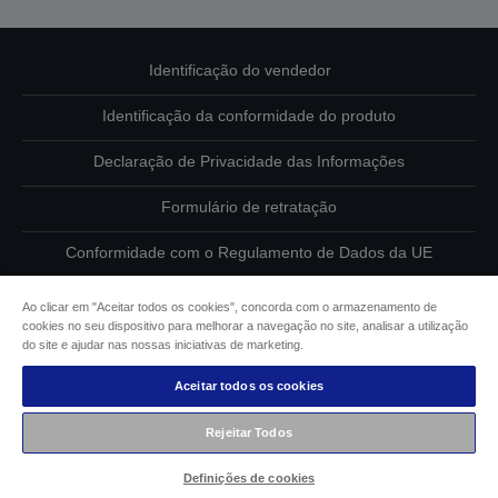
Identificação do vendedor
Identificação da conformidade do produto
Declaração de Privacidade das Informações
Formulário de retratação
Conformidade com o Regulamento de Dados da UE
Contacte-nos sobre os seus dados
Ao clicar em "Aceitar todos os cookies", concorda com o armazenamento de
cookies no seu dispositivo para melhorar a navegação no site, analisar a utilização
Informações sobre cookies
do site e ajudar nas nossas iniciativas de marketing.
Aceitar todos os cookies
Compromisso da Epson para com a acessibilidade
Rejeitar Todos
Copyright © 2026 Seiko Epson
Definições de cookies