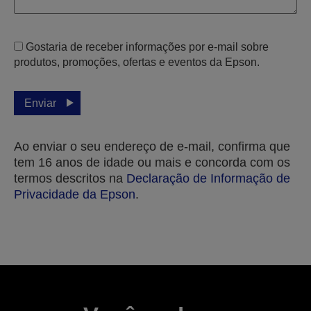
Gostaria de receber informações por e-mail sobre
produtos, promoções, ofertas e eventos da Epson.
Enviar
Ao enviar o seu endereço de e-mail, confirma que
tem 16 anos de idade ou mais e concorda com os
termos descritos na
Declaração de Informação de
Privacidade da Epson
.
Obrigado pela sua submissão.
Entraremos em contacto consigo nos próximos
dias úteis.