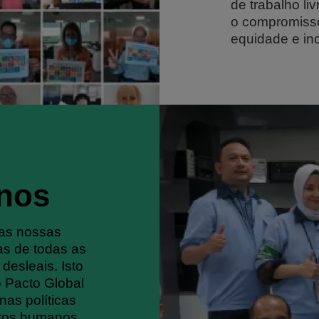
de trabalho li
o compromisso
equidade e in
anos
as nossas
s de todas as
desleais. Isto
o Pacto Global
as políticas
itos humanos