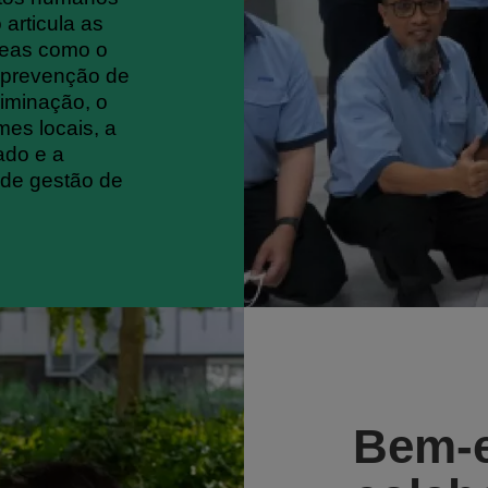
 articula as
reas como o
a prevenção de
riminação, o
mes locais, a
çado e a
 de gestão de
Bem-e