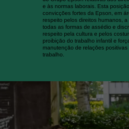
e às normas laborais. Esta posição
convicções fortes da Epson, em á
respeito pelos direitos humanos, 
todas as formas de assédio e disc
respeito pela cultura e pelos costu
proibição do trabalho infantil e for
manutenção de relações positivas
trabalho.