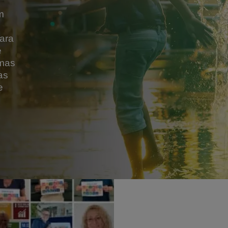
m
ara
e
rmas
as
e