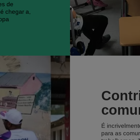
es de
 é chegar a,
ropa
Contr
comu
É incrivelment
para as comu