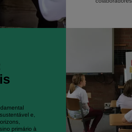
colaboradores
:
is
ndamental
sustentável e,
orizons,
ino primário à