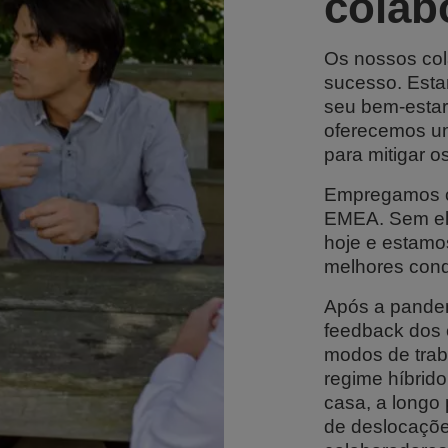
colab
Os nossos col
sucesso. Est
seu bem-estar 
oferecemos u
para mitigar o
Empregamos c
EMEA. Sem el
hoje e estam
melhores cond
Após a pande
feedback dos 
modos de traba
regime híbrido
casa, a longo
de deslocaçõe