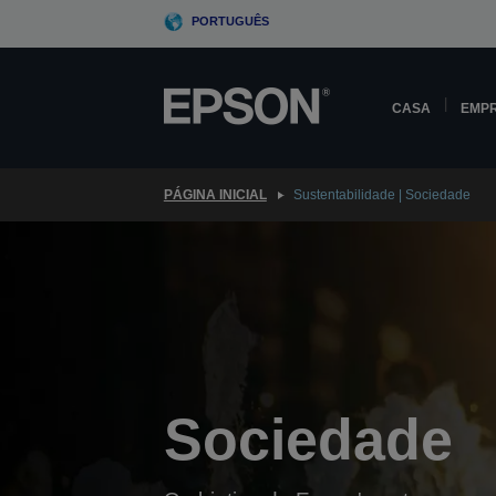
Skip
PORTUGUÊS
to
main
content
CASA
EMP
PÁGINA INICIAL
Sustentabilidade | Sociedade
Sociedade