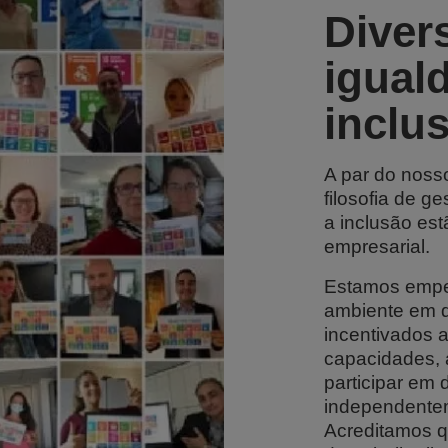
Diver
igual
inclu
A par do noss
filosofia de g
a inclusão es
empresarial.
Estamos empe
ambiente em q
incentivados a
capacidades, a
participar em
independente
Acreditamos qu