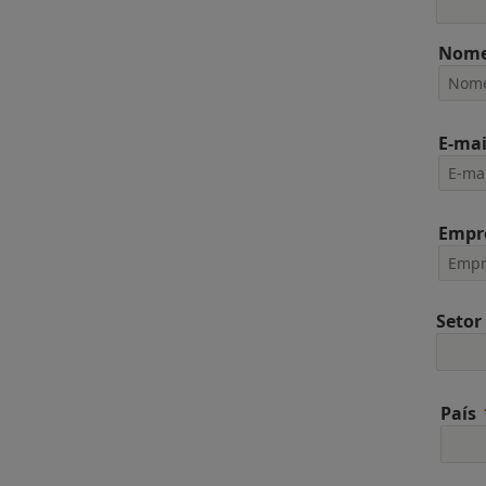
Nome
E-mai
Empr
Setor
País