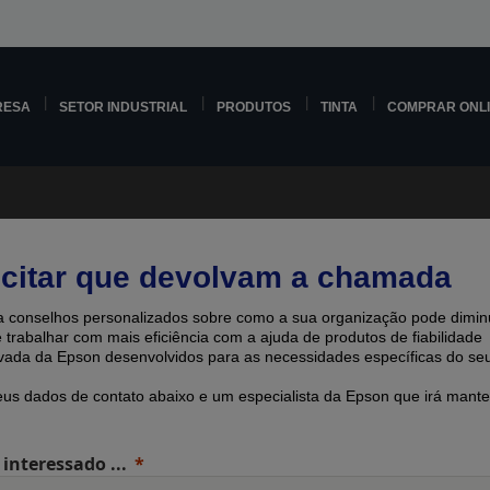
RESA
SETOR INDUSTRIAL
PRODUTOS
TINTA
COMPRAR ONL
icitar que devolvam a chamada
 conselhos personalizados sobre como a sua organização pode diminu
e trabalhar com mais eficiência com a ajuda de produtos de fiabilidade
ada ​​da Epson desenvolvidos para as necessidades específicas do seu
eus dados de contato abaixo e um especialista da Epson que irá mante
 interessado ...