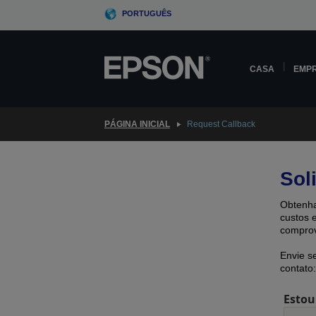
Skip
PORTUGUÊS
to
main
content
CASA
EMP
PÁGINA INICIAL
Request Callback
Sol
Obtenha
custos 
comprov
Envie s
contato:
Estou