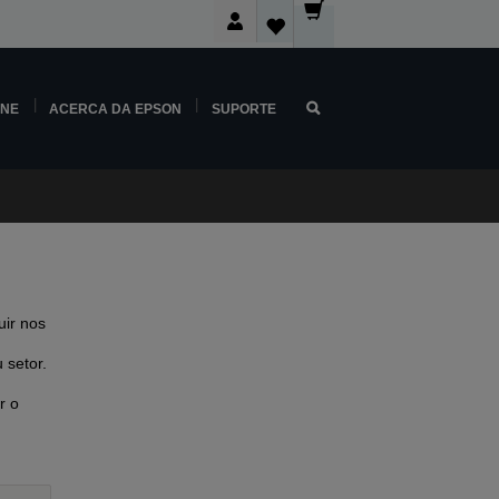
INE
ACERCA DA EPSON
SUPORTE
ir nos
 setor.
r o