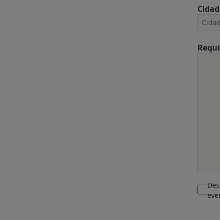
Cidad
Requi
Des
eve