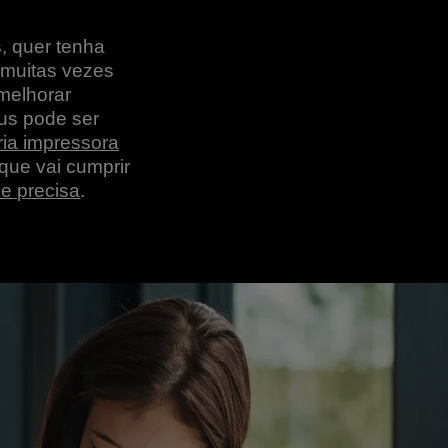
, quer tenha
 muitas vezes
melhorar
pus pode ser
ria impressora
 que vai cumprir
e precisa
.