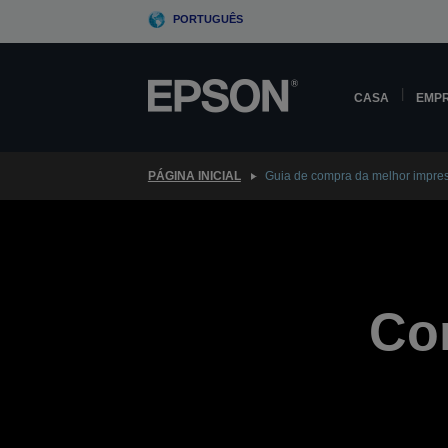
Skip
PORTUGUÊS
to
main
content
CASA
EMP
PÁGINA INICIAL
Guia de compra da melhor impres
Co