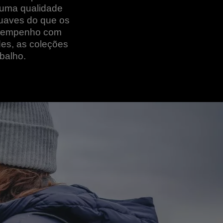
m uma qualidade
suaves do que os
desempenho com
des, as coleções
balho.