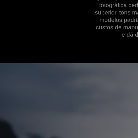
fotográfica ce
superior, tons 
modelos padrã
custos de manut
e dá 