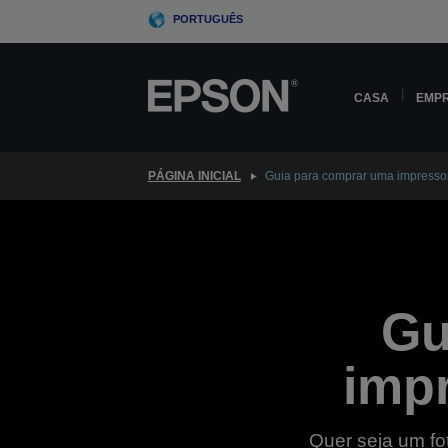
Skip
PORTUGUÊS
to
main
content
CASA
EMP
PÁGINA INICIAL
Guia para comprar uma impressor
Gu
impr
Quer seja um fo