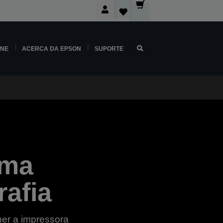
INE
ACERCA DA EPSON
SUPORTE
uma
rafia
her a impressora