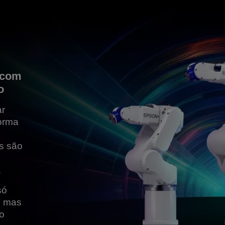
 com
o
ar
forma
s são
.
só
, mas
o