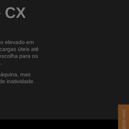
e CX
ho elevado em
cargas úteis até
escolha para os
.
máquina, mas
e inatividade.
Contacte-nos