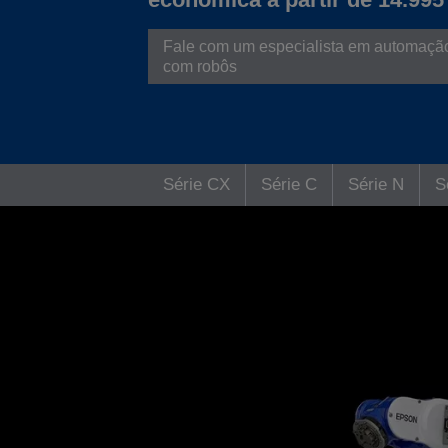
Fale com um especialista em automaçã
com robôs
Série CX
Série C
Série N
S