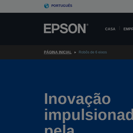
Skip
PORTUGUÊS
to
main
content
CASA
EMP
PÁGINA INICIAL
Robôs de 6 eixos
Inovação
impulsiona
pela