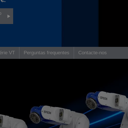
o
érie VT
Perguntas frequentes
Contacte-nos