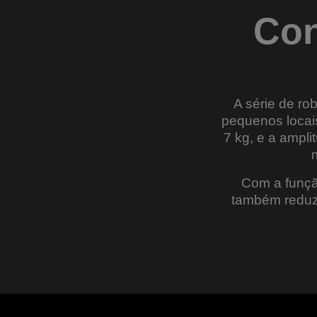
Con
A série de r
pequenos locais
7 kg, e a ampl
Com a funçã
também reduz 