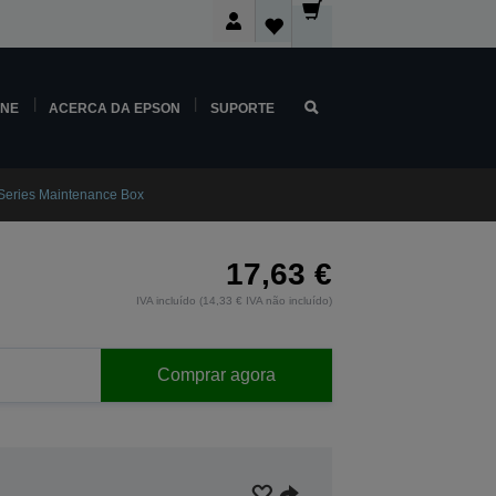
INE
ACERCA DA EPSON
SUPORTE
 Series Maintenance Box
17,63 €
IVA incluído (14,33 € IVA não incluído)
Comprar agora