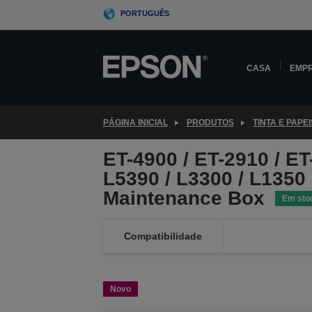
Skip
PORTUGUÊS
to
main
content
CASA
EMP
PÁGINA INICIAL
PRODUTOS
TINTA E PAPEI
ET-4900 / ET-2910 / ET
L5390 / L3300 / L1350
Maintenance Box
Em sto
Compatibilidade
Novo