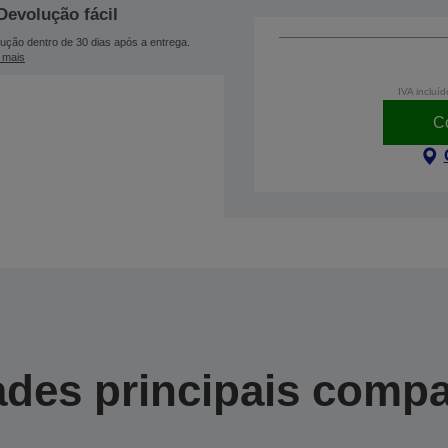
Devolução fácil
ução dentro de 30 dias após a entrega.
 mais
IVA incluíd
C
des principais compa