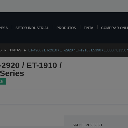
RESA
SETOR INDUSTRIAL
PRODUTOS
TINTA
COMPRAR ONL
S
TINTAS
ET-4900 / ET-2910 / ET-2920 / ET-1910 / L5390 / L3300 / L1350
-2920 / ET-1910 /
 Series
ck
SKU: C12C939891