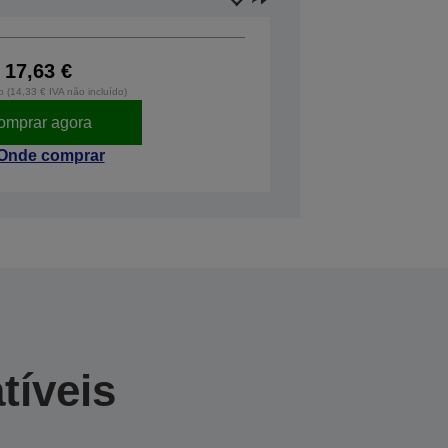
17,63 €
o (14,33 € IVA não incluído)
omprar agora
Onde comprar
tíveis