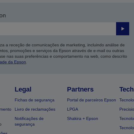
son
Enviar
iza a receção de comunicações de marketing, incluindo análise de
ntos, promoções e serviços da Epson através de e-mail ou outras
ase nas suas preferências e comportamento na web, como descrito
dade da Epson
.
Legal
Partners
Tech
Fichas de segurança
Portal de parceiros Epson
Tecnolo
amento
Livro de reclamações
LPGA
Precisi
Notificações de
Shakira + Epson
Tecnolo
o
segurança
Tecnolo
ções