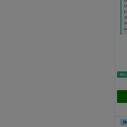
E
O
E
3
m
p
Em 
Ma