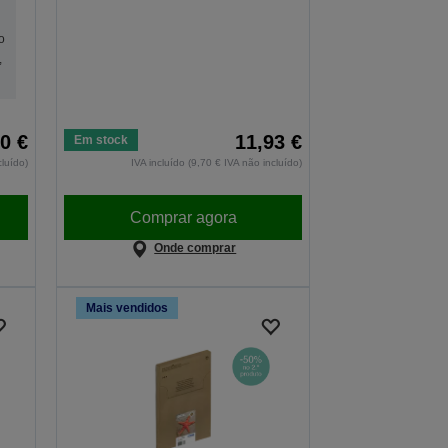
o
,
0 €
11,93 €
Em stock
cluído)
IVA incluído (9,70 € IVA não incluído)
Comprar agora
Onde comprar
Mais vendidos