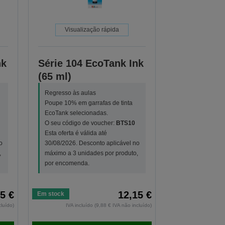
Visualização rápida
nk
Série 104 EcoTank Ink
(65 ml)
Regresso às aulas
Poupe 10% em garrafas de tinta
EcoTank selecionadas.
O seu código de voucher:
BTS10
Esta oferta é válida até
o
30/08/2026. Desconto aplicável no
,
máximo a 3 unidades por produto,
por encomenda.
5 €
12,15 €
Em stock
cluído)
IVA incluído (9,88 € IVA não incluído)