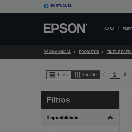
Skip
PORTUGUÊS
to
main
content
CASA
EMP
PÁGINA INICIAL
PRODUTOS
TINTA E PAPEI
1
2
Lista
Grade
Ir
para
a
Filtros
página
anterior
Disponibilidade