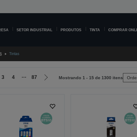
RESA
SETOR INDUSTRIAL
PRODUTOS
TINTA
COMPRAR ONL
S
Tintas
3
4
⋯
87
Mostrando 1 - 15 de 1300 itens
Orde
Ir
para
a
próxima
página