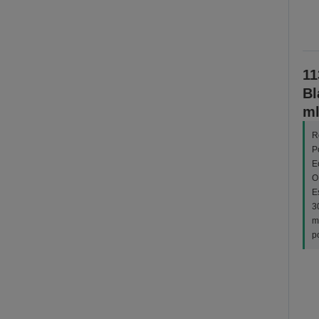
11
Bl
ml
R
P
E
O
E
3
m
p