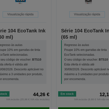
Visualização rápida
Visualização rápida
rie 104 EcoTank Ink
Série 104 EcoTank I
60 ml)
(65 ml)
egresso às aulas
Regresso às aulas
oupe 10% em garrafas de tinta
Poupe 10% em garrafas de tinta
coTank selecionadas.
EcoTank selecionadas.
 seu código de voucher:
BTS10
O seu código de voucher:
BTS10
sta oferta é válida até
Esta oferta é válida até
0/08/2026. Desconto aplicável no
30/08/2026. Desconto aplicável n
áximo a 3 unidades por produto,
máximo a 3 unidades por produto
or encomenda.
por encomenda.
44,26 €
12,1
stock
Em stock
IVA incluído (35,98 € IVA não incluído)
IVA incluído (9,88 € IVA não in