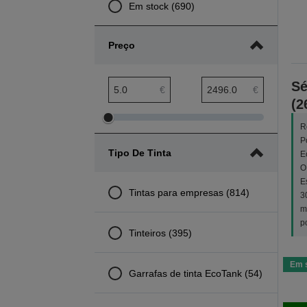
Em stock (690)
Preço
Sé
Amplitude mínima preço
Amplitude máxima preço
€
€
(2
Ajustar
Ajustar
R
amplitude
amplitude
P
Tipo De Tinta
E
mínima
máxima
O
preço
preço
E
Tintas para empresas (814)
3
m
p
Tinteiros (395)
Em 
Garrafas de tinta EcoTank (54)