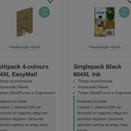
Visualização rápida
Visualização rápida
ltipack 4-colours
Singlepack Black
4XL EasyMail
604XL Ink
intas económicas
Tintas económicas
mpressão fiável
Impressão fiável
intas WorkForce e Expression
Tintas WorkForce e Express
egresso às aulas
Regresso às aulas
ompre 1, obtenha 50% de
Compre 1, obtenha 50% de
esconto no segundo artigo em
desconto no segundo artigo em
rodutos elegíveis. Desconto
produtos elegíveis. Desconto
plicável apenas ao artigo mais
aplicável apenas ao artigo mais
arato.
barato.