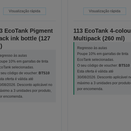
Visualização rápida
Visualização rápida
3 EcoTank Pigment
113 EcoTank 4-colou
ack ink bottle (127
Multipack (260 ml)
)
Regresso às aulas
Poupe 10% em garrafas de tinta
egresso às aulas
EcoTank selecionadas.
oupe 10% em garrafas de tinta
O seu código de voucher:
BTS10
coTank selecionadas.
Esta oferta é válida até
 seu código de voucher:
BTS10
30/08/2026. Desconto aplicável n
sta oferta é válida até
máximo a 3 unidades por produto
0/08/2026. Desconto aplicável no
por encomenda.
áximo a 3 unidades por produto,
or encomenda.