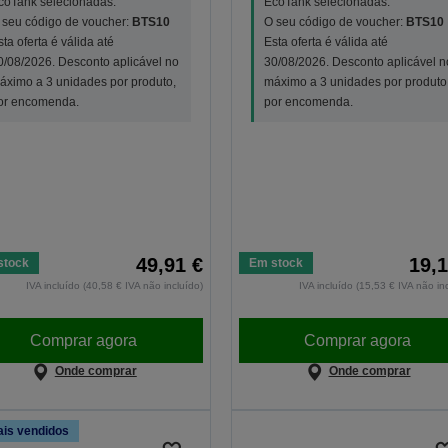
coTank selecionadas.
EcoTank selecionadas.
 seu código de voucher:
BTS10
O seu código de voucher:
BTS10
sta oferta é válida até
Esta oferta é válida até
0/08/2026. Desconto aplicável no
30/08/2026. Desconto aplicável n
áximo a 3 unidades por produto,
máximo a 3 unidades por produto
or encomenda.
por encomenda.
49,91 €
19,1
stock
Em stock
IVA incluído (40,58 € IVA não incluído)
IVA incluído (15,53 € IVA não in
Comprar agora
Comprar agora
Onde comprar
Onde comprar
is vendidos