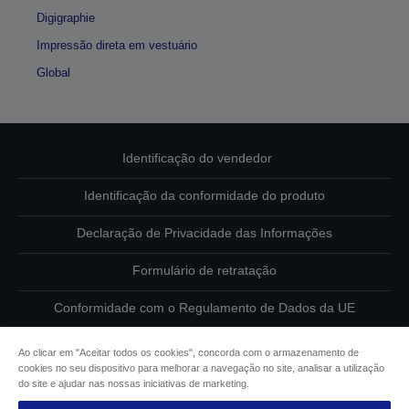
Digigraphie
Impressão direta em vestuário
Global
Identificação do vendedor
Identificação da conformidade do produto
Declaração de Privacidade das Informações
Formulário de retratação
Conformidade com o Regulamento de Dados da UE
Contacte-nos sobre os seus dados
Ao clicar em "Aceitar todos os cookies", concorda com o armazenamento de
cookies no seu dispositivo para melhorar a navegação no site, analisar a utilização
Informações sobre cookies
do site e ajudar nas nossas iniciativas de marketing.