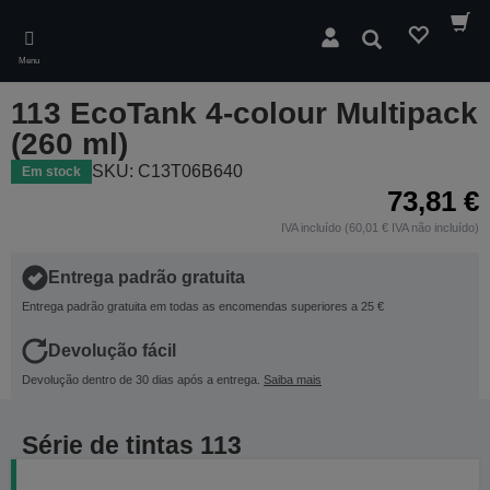
Skip
to
Pesquisar
main
Menu
content
113 EcoTank 4-colour Multipack
(260 ml)
SKU: C13T06B640
Em stock
73,81 €
IVA incluído (60,01 € IVA não incluído)
Entrega padrão gratuita
Entrega padrão gratuita em todas as encomendas superiores a 25 €
Devolução fácil
Devolução dentro de 30 dias após a entrega.
Saiba mais
Série de tintas 113