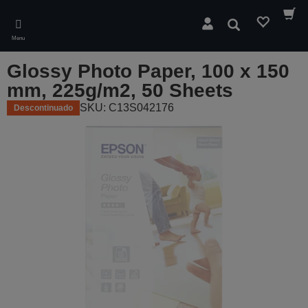
Skip
to
Pesquisar
main
Menu
content
Glossy Photo Paper, 100 x 150
mm, 225g/m2, 50 Sheets
SKU: C13S042176
Descontinuado