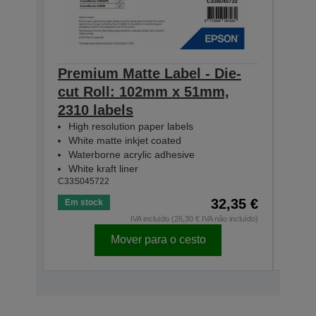
Premium Matte Label - Die-
Prem
cut Roll: 102mm x 51mm,
cut
2310 labels
1570
High resolution paper labels
Hig
White matte inkjet coated
Whi
Waterborne acrylic adhesive
Wat
White kraft liner
Whit
C33S045722
C33S0
32,35 €
Em stock
Em s
IVA incluído (26,30 € IVA não incluído)
Mover para o cesto