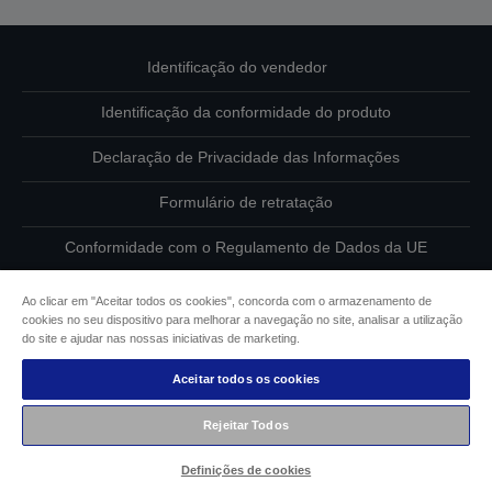
Identificação do vendedor
Identificação da conformidade do produto
Declaração de Privacidade das Informações
Formulário de retratação
Conformidade com o Regulamento de Dados da UE
Contacte-nos sobre os seus dados
Ao clicar em "Aceitar todos os cookies", concorda com o armazenamento de
cookies no seu dispositivo para melhorar a navegação no site, analisar a utilização
Informações sobre cookies
do site e ajudar nas nossas iniciativas de marketing.
Aceitar todos os cookies
Compromisso da Epson para com a acessibilidade
Rejeitar Todos
Copyright © 2026 Seiko Epson
Definições de cookies