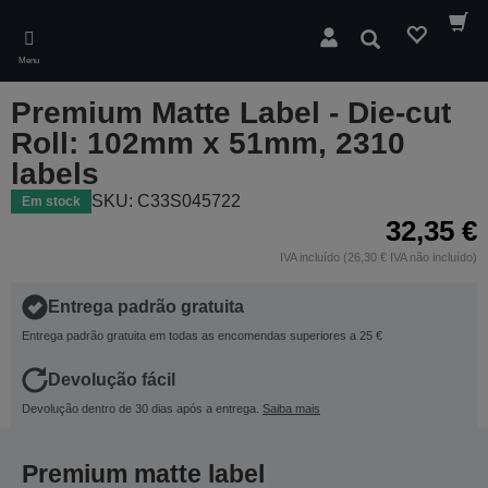
Skip
to
Pesquisar
main
Menu
content
Premium Matte Label - Die-cut
Roll: 102mm x 51mm, 2310
labels
SKU: C33S045722
Em stock
32,35 €
IVA incluído (26,30 € IVA não incluído)
Entrega padrão gratuita
Entrega padrão gratuita em todas as encomendas superiores a 25 €
Devolução fácil
Devolução dentro de 30 dias após a entrega.
Saiba mais
Premium matte label