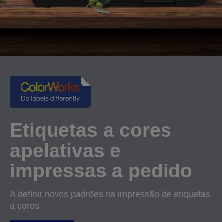
Etiquetas a cores
apelativas e
impressas a pedido
A definir novos padrões na impressão de etiquetas
a cores