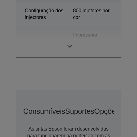
Configuração dos
800 injetores por
injectores
cor
Impressora
Categoria
industrial de
etiquetas a cores
Consumíveis
Suportes
Opções
Opçõ
As tintas Epson foram desenvolvidas
para funcionarem na perfeição com as