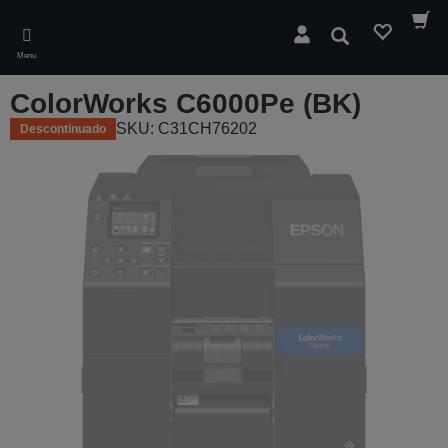
Skip
to
Pesquisar
main
Menu
content
ColorWorks C6000Pe (BK)
SKU: C31CH76202
Descontinuado