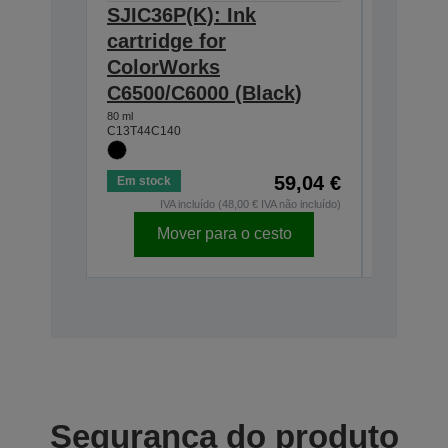
SJIC36P(K): Ink
SJIC36
cartridge for
cartrid
ColorWorks
Color
C6500/C6000 (Black)
C6500/
80 ml
80 ml
C13T44C140
C13T44C2
59,04 €
Em stock
Em stock
IVA incluído (48,00 € IVA não incluído)
IV
Mover para o cesto
Mo
Segurança do produto