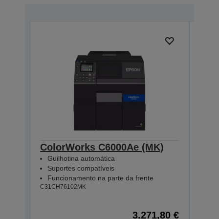
ColorWorks C6000Ae (MK)
Col
Guilhotina automática
Des
Suportes compatíveis
Sup
Funcionamento na parte da frente
Fun
C31CH76102MK
C31CH
3.271,80 €