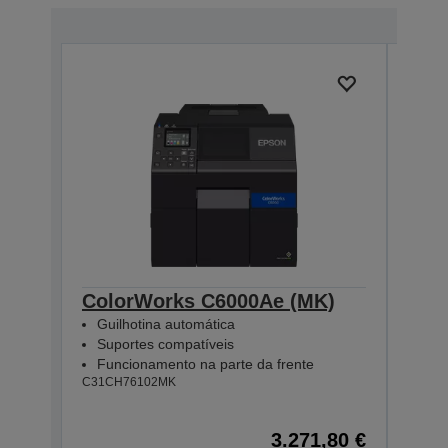
ColorWorks C6000Ae (MK)
Col
Guilhotina automática
Des
Suportes compatíveis
Sup
Funcionamento na parte da frente
Fun
C31CH76102MK
C31CH
3.271,80 €