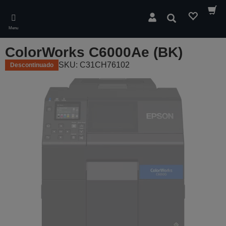
Skip
to
Pesquisar
main
Menu
content
ColorWorks C6000Ae (BK)
SKU: C31CH76102
Descontinuado