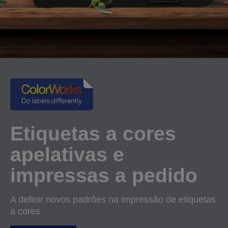
Etiquetas a cores
apelativas e
impressas a pedido
A definir novos padrões na impressão de etiquetas
a cores