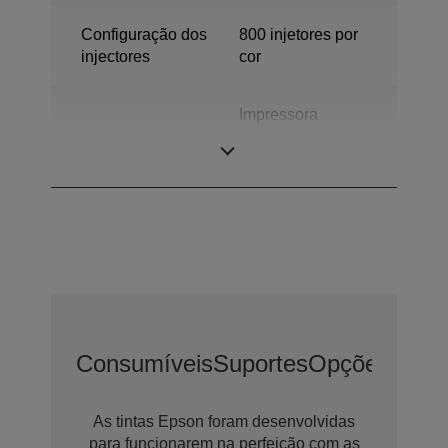
Configuração dos
800 injetores por
injectores
cor
Impressora
Categoria
industrial de
etiquetas a cores
Consumíveis
Suportes
Opções
Opçõ
As tintas Epson foram desenvolvidas
para funcionarem na perfeição com as