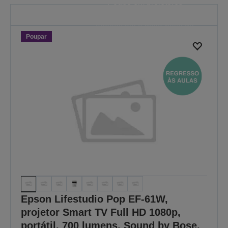
Poupe em projetores
selecionados. A oferta é válida
apenas até à meia-noite de
Poupar
30/08/2026.
VER TODAS AS OFERTAS
Epson Lifestudio Pop EF-61W,
projetor Smart TV Full HD 1080p,
portátil, 700 lumens, Sound by Bose,