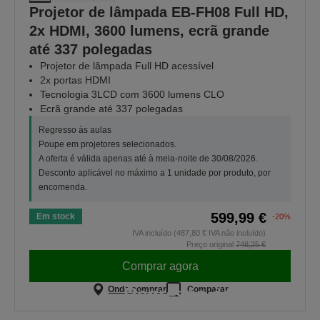
Projetor de lâmpada EB-FH08 Full HD,
2x HDMI, 3600 lumens, ecrã grande
até 337 polegadas
Projetor de lâmpada Full HD acessível
2x portas HDMI
Tecnologia 3LCD com 3600 lumens CLO
Ecrã grande até 337 polegadas
Regresso às aulas
Poupe em projetores selecionados.
A oferta é válida apenas até à meia-noite de 30/08/2026.
Desconto aplicável no máximo a 1 unidade por produto, por
encomenda.
599,99 €
Em stock
-20%
IVA incluído (487,80 € IVA não incluído)
Preço original
748,25 €
Comprar agora
Regresso às aulas
Onde comprar
Comparar