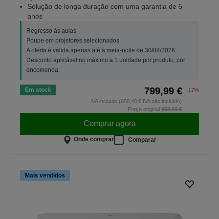
Solução de longa duração com uma garantia de 5
anos
Regresso às aulas
Poupe em projetores selecionados.
A oferta é válida apenas até à meia-noite de 30/08/2026.
Desconto aplicável no máximo a 1 unidade por produto, por
encomenda.
799,99 €
Em stock
-17%
IVA incluído (650,40 € IVA não incluído)
Preço original
963,50 €
Comprar agora
Onde comprar
Comparar
Mais vendidos