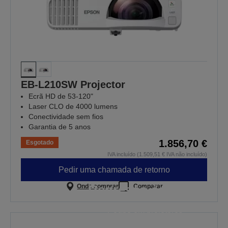
EB-L210SW Projector
Ecrã HD de 53-120"
Laser CLO de 4000 lumens
Conectividade sem fios
Garantia de 5 anos
1.856,70 €
Esgotado
IVA incluído (1.509,51 € IVA não incluído)
Pedir uma chamada de retorno
Regresso às aulas
Onde comprar
Comparar
Poupe em projetores
selecionados. A oferta é válida