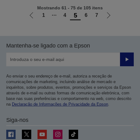
Mostrando 61 - 75 de 105 itens
5
1
⋯
4
6
7
Ir
Ir
para
para
a
a
página
próxima
Mantenha-se ligado com a Epson
anterior
página
Enviar
Ao enviar o seu endereço de e-mail, autoriza a receção de
comunicações de marketing, incluindo análise de mercado e
inquéritos, sobre produtos, eventos, promoções e serviços da Epson
através de e-mail ou outras formas de comunicação eletrónica, com
base nas suas preferências e comportamento na web, como descrito
na
Declaração de Informações de Privacidade da Epson
.
Siga-nos