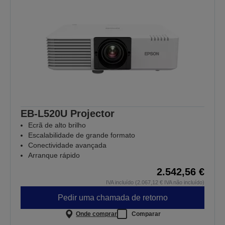
EB-L520U Projector
Ecrã de alto brilho
Escalabilidade de grande formato
Conectividade avançada
Arranque rápido
2.542,56 €
IVA incluído (2.067,12 € IVA não incluído)
Pedir uma chamada de retorno
Onde comprar
Comparar