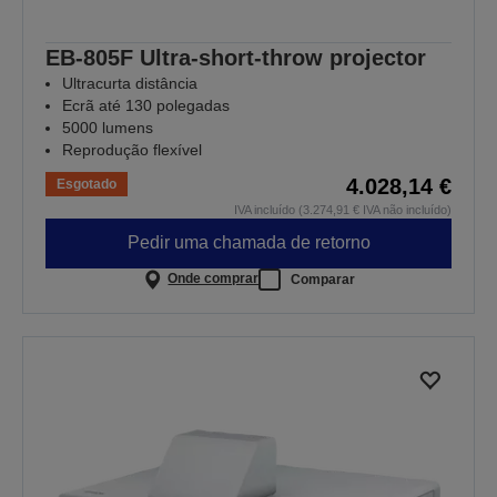
EB-805F Ultra-short-throw projector
Ultracurta distância
Ecrã até 130 polegadas
5000 lumens
Reprodução flexível
4.028,14 €
Esgotado
IVA incluído (3.274,91 € IVA não incluído)
Pedir uma chamada de retorno
Onde comprar
Comparar