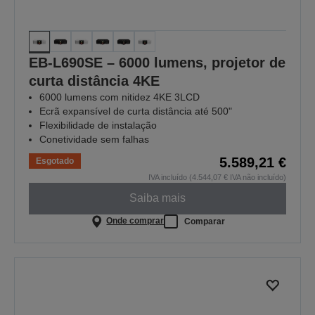
EB-L690SE – 6000 lumens, projetor de
curta distância 4KE
6000 lumens com nitidez 4KE 3LCD
Ecrã expansível de curta distância até 500"
Flexibilidade de instalação
Conetividade sem falhas
5.589,21 €
Esgotado
IVA incluído (4.544,07 € IVA não incluído)
Saiba mais
Onde comprar
Comparar