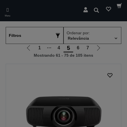
Skip
to
Pesquisar
main
Menu
content
Ordenar por:
Filtros
5
1
⋯
4
6
7
Ir
Ir
Mostrando 61 - 75 de 105 itens
para
para
a
a
página
próxima
anterior
página