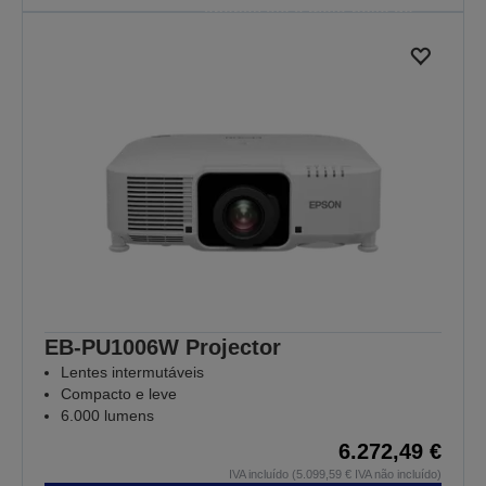
apenas até à meia-noite de
30/08/2026.
VER TODAS AS OFERTAS
EB-PU1006W Projector
Lentes intermutáveis
Compacto e leve
6.000 lumens
6.272,49 €
IVA incluído (5.099,59 € IVA não incluído)