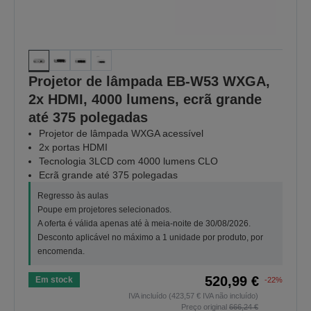
Projetor de lâmpada EB-W53 WXGA,
2x HDMI, 4000 lumens, ecrã grande
até 375 polegadas
Projetor de lâmpada WXGA acessível
2x portas HDMI
Tecnologia 3LCD com 4000 lumens CLO
Ecrã grande até 375 polegadas
Regresso às aulas
Poupe em projetores selecionados.
A oferta é válida apenas até à meia-noite de 30/08/2026.
Desconto aplicável no máximo a 1 unidade por produto, por
encomenda.
520,99 €
Em stock
-22%
IVA incluído (423,57 € IVA não incluído)
Preço original
666,24 €