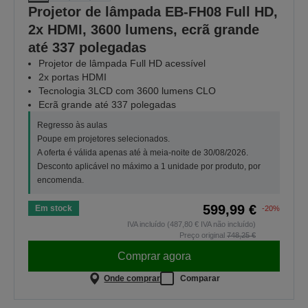
Projetor de lâmpada EB-FH08 Full HD,
2x HDMI, 3600 lumens, ecrã grande
até 337 polegadas
Projetor de lâmpada Full HD acessível
2x portas HDMI
Tecnologia 3LCD com 3600 lumens CLO
Ecrã grande até 337 polegadas
Regresso às aulas
Poupe em projetores selecionados.
A oferta é válida apenas até à meia-noite de 30/08/2026.
Desconto aplicável no máximo a 1 unidade por produto, por
encomenda.
599,99 €
Em stock
-20%
IVA incluído (487,80 € IVA não incluído)
Preço original
748,25 €
Comprar agora
Onde comprar
Comparar