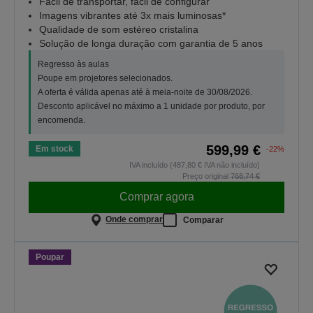
Fácil de transportar, fácil de configurar
Imagens vibrantes até 3x mais luminosas*
Qualidade de som estéreo cristalina
Solução de longa duração com garantia de 5 anos
Regresso às aulas
Poupe em projetores selecionados.
A oferta é válida apenas até à meia-noite de 30/08/2026.
Desconto aplicável no máximo a 1 unidade por produto, por
encomenda.
599,99 €
Em stock
-22%
IVA incluído (487,80 € IVA não incluído)
Preço original
768,74 €
Comprar agora
Onde comprar
Comparar
Poupar