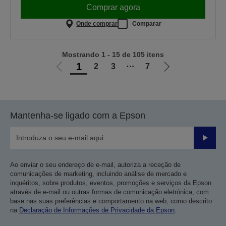
Comprar agora
Onde comprar
Comparar
Mostrando 1 - 15 de 105 itens
1
2
3
⋯
7
Ir
Ir
para
para
a
a
página
próxima
Mantenha-se ligado com a Epson
anterior
página
Enviar
Ao enviar o seu endereço de e-mail, autoriza a receção de
comunicações de marketing, incluindo análise de mercado e
inquéritos, sobre produtos, eventos, promoções e serviços da Epson
através de e-mail ou outras formas de comunicação eletrónica, com
base nas suas preferências e comportamento na web, como descrito
na
Declaração de Informações de Privacidade da Epson
.