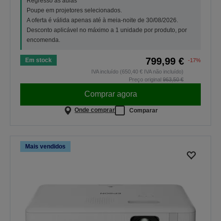
Regresso às aulas
Poupe em projetores selecionados.
A oferta é válida apenas até à meia-noite de 30/08/2026.
Desconto aplicável no máximo a 1 unidade por produto, por
encomenda.
799,99 €
Em stock
-17%
IVA incluído (650,40 € IVA não incluído)
Preço original
963,50 €
Comprar agora
Onde comprar
Comparar
Mais vendidos