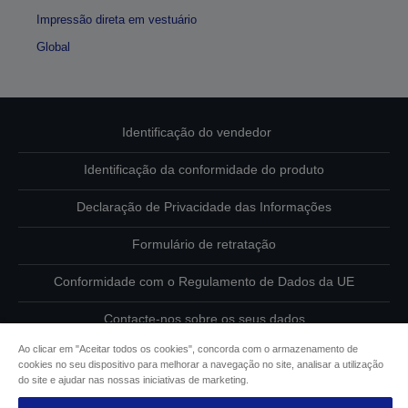
Impressão direta em vestuário
Global
Identificação do vendedor
Identificação da conformidade do produto
Declaração de Privacidade das Informações
Formulário de retratação
Conformidade com o Regulamento de Dados da UE
Contacte-nos sobre os seus dados
Ao clicar em "Aceitar todos os cookies", concorda com o armazenamento de
Informações sobre cookies
cookies no seu dispositivo para melhorar a navegação no site, analisar a utilização
do site e ajudar nas nossas iniciativas de marketing.
Compromisso da Epson para com a acessibilidade