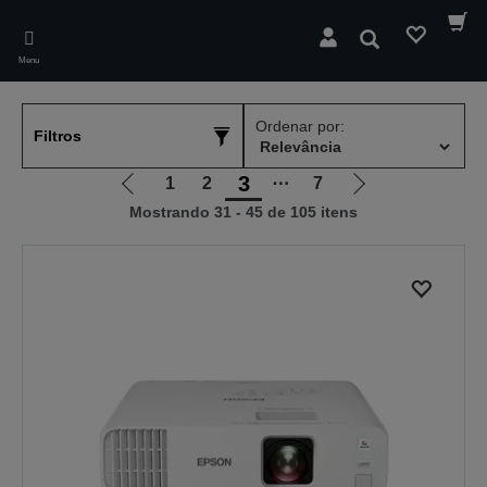
Skip
to
Pesquisar
main
Menu
content
Ordenar por:
Filtros
3
1
2
⋯
7
Ir
Ir
Mostrando 31 - 45 de 105 itens
para
para
a
a
página
próxima
anterior
página