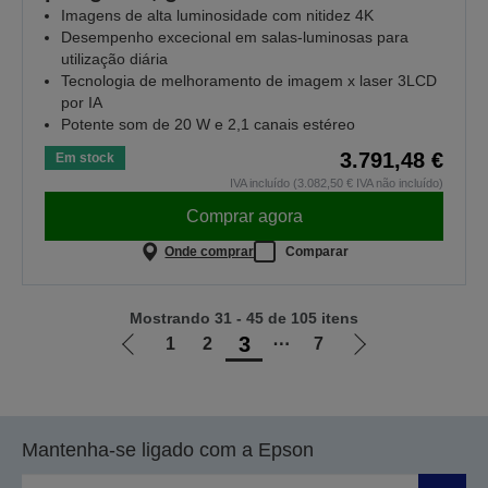
Imagens de alta luminosidade com nitidez 4K
Desempenho excecional em salas‑luminosas para
utilização diária
Tecnologia de melhoramento de imagem x laser 3LCD
por IA
Potente som de 20 W e 2,1 canais estéreo
3.791,48 €
Em stock
IVA incluído (3.082,50 € IVA não incluído)
Comprar agora
Onde comprar
Comparar
Mostrando 31 - 45 de 105 itens
3
1
2
⋯
7
Ir
Ir
para
para
a
a
página
próxima
Mantenha-se ligado com a Epson
anterior
página