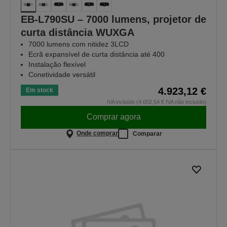
EB-L790SU – 7000 lumens, projetor de
curta distância WUXGA
7000 lumens com nitidez 3LCD
Ecrã expansível de curta distância até 400
Instalação flexível
Conetividade versátil
4.923,12 €
Em stock
IVA incluído (4.002,54 € IVA não incluído)
Comprar agora
Onde comprar
Comparar