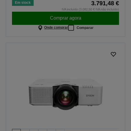
3.791,48 €
Em stock
IVA incluído (3.082,50 € IVA não incluído)
Comprar agora
Onde comprar
Comparar