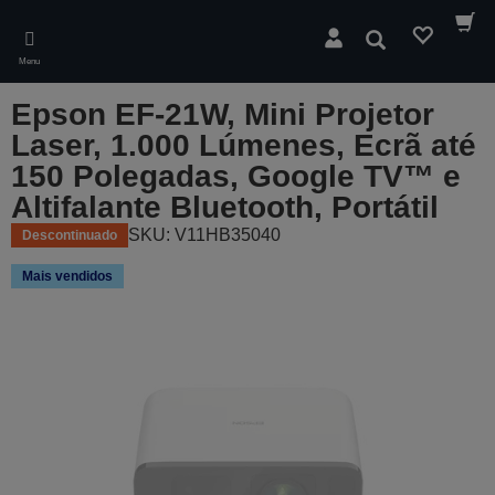
Skip
to
Pesquisar
main
Menu
content
Epson EF-21W, Mini Projetor
Laser, 1.000 Lúmenes, Ecrã até
150 Polegadas, Google TV™ e
Altifalante Bluetooth, Portátil
SKU: V11HB35040
Descontinuado
Mais vendidos