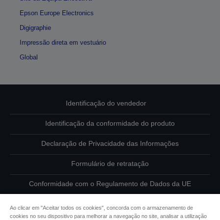
Epson Europe Electronics
Digigraphie
Impressão direta em vestuário
Global
Identificação do vendedor
Identificação da conformidade do produto
Declaração de Privacidade das Informações
Formulário de retratação
Conformidade com o Regulamento de Dados da UE
Contacte-nos sobre os seus dados
Ao clicar em "Aceitar todos os cookies", concorda com o armazenamento de
cookies no seu dispositivo para melhorar a navegação no site, analisar a utilização