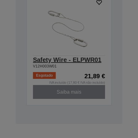
Safety Wire - ELPWR01
V12H003W01
21,89 €
Esgotado
IVA incluído (17,80 € IVA não incluído)
Saiba mais