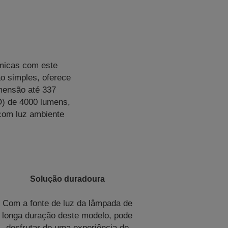
âmicas com este
o simples, oferece
imensão até 337
O) de 4000 lumens,
 com luz ambiente
Solução duradoura
Com a fonte de luz da lâmpada de
longa duração deste modelo, pode
desfrutar de uma experiência de