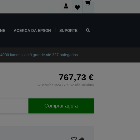
INE
ACERCA DA EPSON
SUPORTE
 4000 lumens, ecrã grande até 337 polegadas
767,73 €
IVA incluído (624,17 € IVA não incluído)
Comprar agora