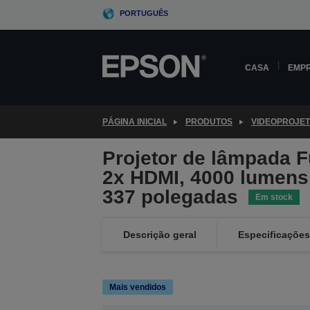
Skip
PORTUGUÊS
to
main
content
CASA
EMP
PÁGINA INICIAL
PRODUTOS
VIDEOPROJE
Projetor de lâmpada 
2x HDMI, 4000 lumens,
337 polegadas
Em stock
Descrição geral
Especificações
Mais vendidos