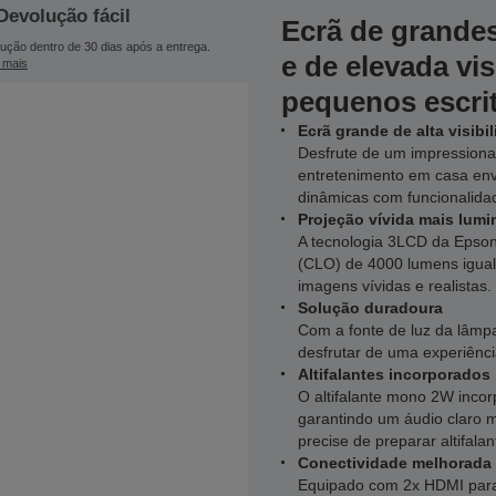
Devolução fácil
Ecrã de grande
ução dentro de 30 dias após a entrega.
e de elevada vis
 mais
pequenos escrit
Ecrã grande de alta visibi
Desfrute de um impressionan
entretenimento em casa env
dinâmicas com funcionalidad
Projeção vívida mais lum
A tecnologia 3LCD da Epson
(CLO) de 4000 lumens igual
imagens vívidas e realistas.
Solução duradoura
Com a fonte de luz da lâmp
desfrutar de uma experiênci
Altifalantes incorporados
O altifalante mono 2W inco
garantindo um áudio claro 
precise de preparar altifalan
Conectividade melhorada
Equipado com 2x HDMI para l