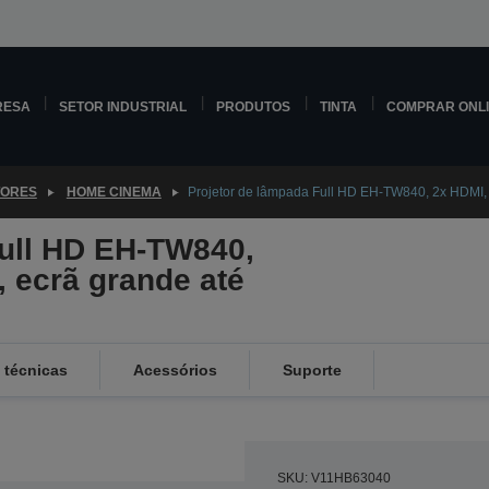
RESA
SETOR INDUSTRIAL
PRODUTOS
TINTA
COMPRAR ONL
TORES
HOME CINEMA
Projetor de lâmpada Full HD EH-TW840, 2x HDMI,
Full HD EH-TW840,
 ecrã grande até
 técnicas
Acessórios
Suporte
SKU: V11HB63040