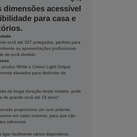
s dimensões acessível
ibilidade para casa e
órios.
lidade
te ecrã até 337 polegadas, perfeito para
olvente ou apresentações profissionais
e de ecrã dividido.
inosa
 produz White e Colour Light Output
mente elevados para desfrutar de
ada de longa duração deste modelo, pode
a de grande ecrã até 18 anos*
rporado proporciona um som potente,
mesmo em salas maiores, para que não
tes adicionais
igar facilmente vários dispositivos,