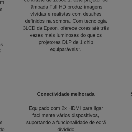
em
lâmpada Full HD produz imagens
m
vívidas e realistas com detalhes
definidos na sombra. Com tecnologia
3LCD da Epson, oferece cores até três
vezes mais luminosas do que os
projetores DLP de 1 chip
as
equiparáveis*.
é
Conectividade melhorada
Equipado com 2x HDMI para ligar
facilmente vários dispositivos,
em
suportando a funcionalidade de ecrã
de
dividido