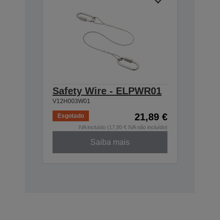
Safety Wire - ELPWR01
V12H003W01
21,89 €
Esgotado
IVA incluído (17,80 € IVA não incluído)
Saiba mais