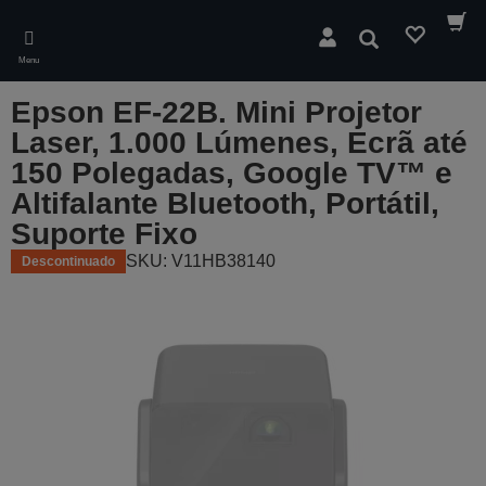
Skip
to
Pesquisar
main
Menu
content
Epson EF-22B. Mini Projetor
Laser, 1.000 Lúmenes, Ecrã até
150 Polegadas, Google TV™ e
Altifalante Bluetooth, Portátil,
Suporte Fixo
SKU: V11HB38140
Descontinuado