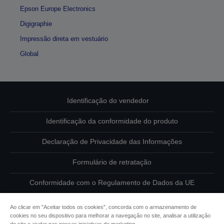
Epson Europe Electronics
Digigraphie
Impressão direta em vestuário
Global
Identificação do vendedor
Identificação da conformidade do produto
Declaração de Privacidade das Informações
Formulário de retratação
Conformidade com o Regulamento de Dados da UE
Contacte-nos sobre os seus dados
Ao clicar em "Aceitar todos os cookies", concorda com o armazenamento de
cookies no seu dispositivo para melhorar a navegação no site, analisar a utilização
Informações sobre cookies