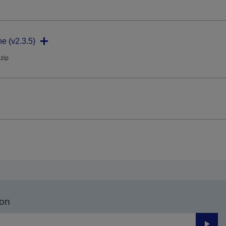
ne (v2.3.5)
.zip
son