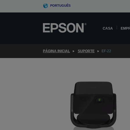
Skip
PORTUGUÊS
to
main
content
CASA
EMP
PÁGINA INICIAL
SUPORTE
EF-22