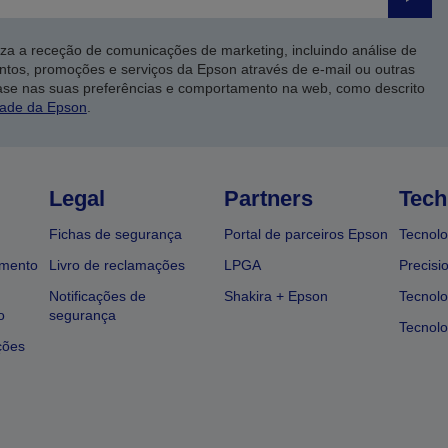
Enviar
iza a receção de comunicações de marketing, incluindo análise de
ntos, promoções e serviços da Epson através de e-mail ou outras
ase nas suas preferências e comportamento na web, como descrito
dade da Epson
.
Legal
Partners
Tech
Fichas de segurança
Portal de parceiros Epson
Tecnolo
amento
Livro de reclamações
LPGA
Precisi
Notificações de
Shakira + Epson
Tecnolo
o
segurança
Tecnolo
ções