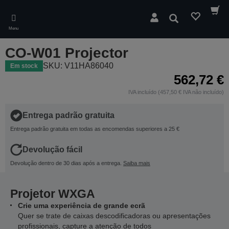
Skip
to
Pesquisar
main
Menu
content
CO-W01 Projector
SKU: V11HA86040
Em stock
562,72 €
IVA incluído (457,50 € IVA não incluído)
Entrega padrão gratuita
Entrega padrão gratuita em todas as encomendas superiores a 25 €
Devolução fácil
Devolução dentro de 30 dias após a entrega.
Saiba mais
Projetor WXGA
Crie uma experiência de grande ecrã
Quer se trate de caixas descodificadoras ou apresentações
profissionais, capture a atenção de todos