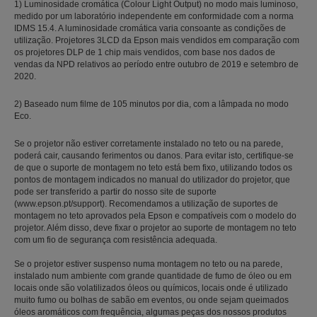
1) Luminosidade cromática (Colour Light Output) no modo mais luminoso,
medido por um laboratório independente em conformidade com a norma
IDMS 15.4. A luminosidade cromática varia consoante as condições de
utilização. Projetores 3LCD da Epson mais vendidos em comparação com
os projetores DLP de 1 chip mais vendidos, com base nos dados de
vendas da NPD relativos ao período entre outubro de 2019 e setembro de
2020.
2) Baseado num filme de 105 minutos por dia, com a lâmpada no modo
Eco.
Se o projetor não estiver corretamente instalado no teto ou na parede,
poderá cair, causando ferimentos ou danos. Para evitar isto, certifique-se
de que o suporte de montagem no teto está bem fixo, utilizando todos os
pontos de montagem indicados no manual do utilizador do projetor, que
pode ser transferido a partir do nosso site de suporte
(www.epson.pt/support). Recomendamos a utilização de suportes de
montagem no teto aprovados pela Epson e compatíveis com o modelo do
projetor. Além disso, deve fixar o projetor ao suporte de montagem no teto
com um fio de segurança com resistência adequada.
Se o projetor estiver suspenso numa montagem no teto ou na parede,
instalado num ambiente com grande quantidade de fumo de óleo ou em
locais onde são volatilizados óleos ou químicos, locais onde é utilizado
muito fumo ou bolhas de sabão em eventos, ou onde sejam queimados
óleos aromáticos com frequência, algumas peças dos nossos produtos