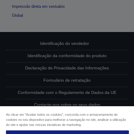
Impressão direta em vestuário
Global
Identificação do vendedor
Identificação da conformidade do produto
Declaração de Privacidade das Informações
Formulário de retratação
Conformidade com o Regulamento de Dados da UE
Contacte-nos sobre os seus dados
Ao clicar em "Aceitar todos os cookies", concorda com o armazenamento de
Informações sobre cookies
cookies no seu dispositivo para melhorar a navegação no site, analisar a utilização
do site e ajudar nas nossas iniciativas de marketing.
Compromisso da Epson para com a acessibilidade