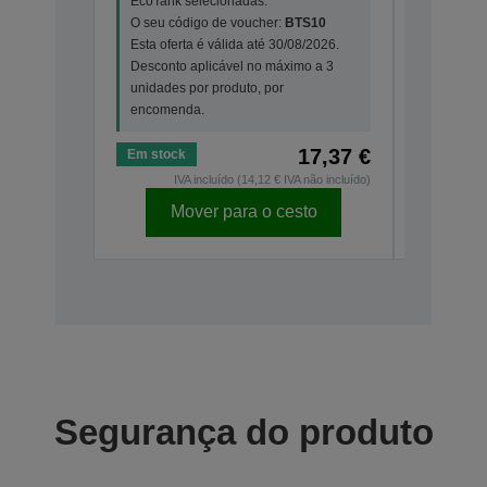
EcoTank selecionadas.
O seu código de voucher:
BTS10
Esta oferta é válida até 30/08/2026.
Desconto aplicável no máximo a 3
unidades por produto, por
encomenda.
17,37 €
Em stock
Em stock
IVA incluído (14,12 € IVA não incluído)
I
Mover para o cesto
Mo
Segurança do produto