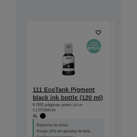
111 EcoTank Pigment
XP-510
black ink bottle (120 ml)
ET-370
6 000 páginas preto
L6000 
120 ml
C13T03M140
Maint
XL
C13T04D1
Regresso às aulas
Poupe 10% em garrafas de tinta