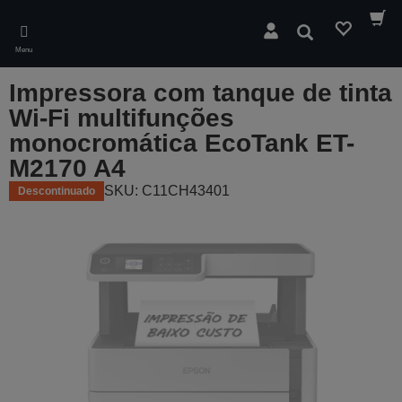
Skip
to
Pesquisar
main
Menu
content
Impressora com tanque de tinta
Wi-Fi multifunções
monocromática EcoTank ET-
M2170 A4
SKU: C11CH43401
Descontinuado