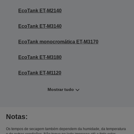
EcoTank ET-M2140
EcoTank ET-M3140
EcoTank monocromática ET-M3170
EcoTank ET-M3180
EcoTank ET-M1120
Mostrar tudo
Notas:
Os tempos de secagem também dependem da humidade, da temperatura
e de outras condições. Não toque no lado impresso até a tinta estar