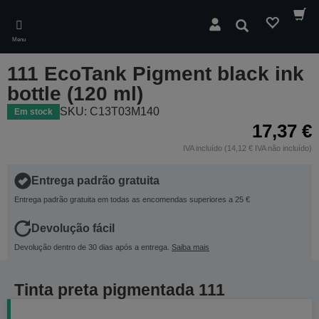
Skip
to
Pesquisar
main
Menu
content
111 EcoTank Pigment black ink
bottle (120 ml)
SKU: C13T03M140
Em stock
17,37 €
IVA incluído (14,12 € IVA não incluído)
Entrega padrão gratuita
Entrega padrão gratuita em todas as encomendas superiores a 25 €
Devolução fácil
Devolução dentro de 30 dias após a entrega.
Saiba mais
Tinta preta pigmentada 111