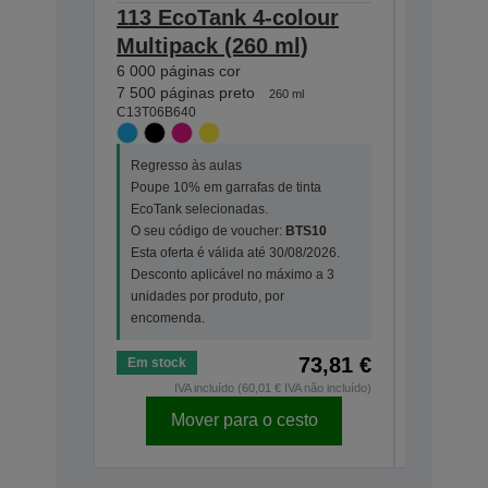
113 EcoTank 4-colour
113 Ec
Multipack (260 ml)
Black i
6 000 páginas cor
7 500 pág
C13T06B1
7 500 páginas preto
260 ml
C13T06B640
Regresso
Regresso às aulas
Poupe 10
Poupe 10% em garrafas de tinta
EcoTank 
EcoTank selecionadas.
O seu có
O seu código de voucher:
BTS10
Esta ofer
Esta oferta é válida até 30/08/2026.
Desconto
Desconto aplicável no máximo a 3
unidades 
unidades por produto, por
encomen
encomenda.
73,81 €
Em stock
Em stock
IVA incluído (60,01 € IVA não incluído)
IV
Mover para o cesto
Mo