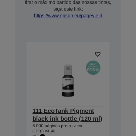
tirar o máximo partido das nossas tintas,
siga este link:
https://www.epson.eu/pageyield
111 EcoTank Pigment
black ink bottle (120 ml)
6 000 páginas preto
120 ml
C13T03M140