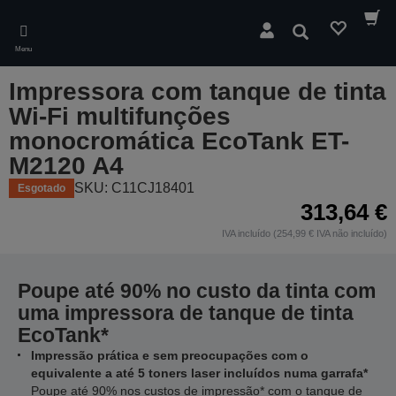
Skip
to
Pesquisar
main
Menu
content
Impressora com tanque de tinta
Wi-Fi multifunções
monocromática EcoTank ET-
M2120 A4
SKU: C11CJ18401
Esgotado
313,64 €
IVA incluído (254,99 € IVA não incluído)
Poupe até 90% no custo da tinta com
uma impressora de tanque de tinta
EcoTank*
Impressão prática e sem preocupações com o
equivalente a até 5 toners laser incluídos numa garrafa*
Poupe até 90% nos custos de impressão* com o tanque de