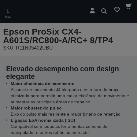
Skip
to
Pesquisar
main
Menu
content
Epson ProSix CX4-
A601S/RC800-A/RC+ 8/TP4
SKU: R11N05402UBU
Elevado desempenho com design
elegante
Maior eficiência de movimento
Alcance de movimento J4 alargado e estrutura do braço
otimizada para permitir uma maior eficiência de movimento e
aumentar as principais áreas de trabalho
Maior robustez do pulso
Eixo do pulso mais resiliente e maior binário de retenção
Ligação EoA normalizada (ISO)
Compatível com todas as ferramentas comuns de
manipulador e outros robôs no mercado