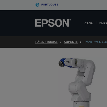
Skip
PORTUGUÊS
to
main
content
CASA
EMP
PÁGINA INICIAL
SUPORTE
Epson ProSix CX