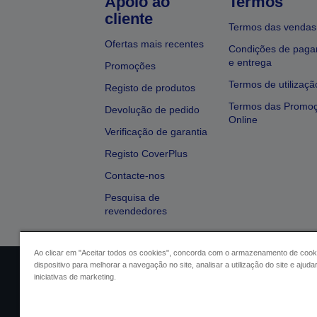
Apoio ao
Termos
cliente
Termos das vendas
Ofertas mais recentes
Condições de pag
e entrega
Promoções
Termos de utilizaçã
Registo de produtos
Termos das Promo
Devolução de pedido
Online
Verificação de garantia
Registo CoverPlus
Contacte-nos
Pesquisa de
revendedores
Ao clicar em "Aceitar todos os cookies", concorda com o armazenamento de cook
dispositivo para melhorar a navegação no site, analisar a utilização do site e ajud
Identificação do vendedor
Identifica
iniciativas de marketing.
Conformidade com o Regu