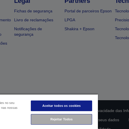
Legal
Partners
Tech
Fichas de segurança
Portal de parceiros Epson
Tecnolo
amento
Livro de reclamações
LPGA
Precisi
Notificações de
Shakira + Epson
Tecnolo
o
segurança
Tecnolo
ções
ies no seu
Aceitar todos os cookies
ar nas nossas
ção da conformidade do produto
Declaração de Privacidade das In
Rejeitar Todos
lamento de Dados da UE
Contacte-nos sobre os seus dados