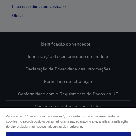
Impressão direta em vestuário
Global
Identificação do vendedor
Identificação da conformidade do produto
Declaração de Privacidade das Informações
Formulário de retratação
Conformidade com o Regulamento de Dados da UE
Contacte-nos sobre os seus dados
Ao clicar em "Aceitar todos os cookies", concorda com o armazenamento de
Informações sobre cookies
cookies no seu dispositivo para melhorar a navegação no site, analisar a utilização
do site e ajudar nas nossas iniciativas de marketing.
Compromisso da Epson para com a acessibilidade