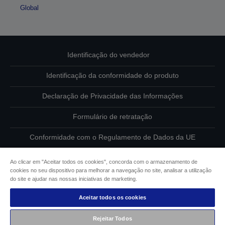
Global
Identificação do vendedor
Identificação da conformidade do produto
Declaração de Privacidade das Informações
Formulário de retratação
Conformidade com o Regulamento de Dados da UE
Contacte-nos sobre os seus dados
Ao clicar em "Aceitar todos os cookies", concorda com o armazenamento de
cookies no seu dispositivo para melhorar a navegação no site, analisar a utilização
Informações sobre cookies
do site e ajudar nas nossas iniciativas de marketing.
Aceitar todos os cookies
Compromisso da Epson para com a acessibilidade
Rejeitar Todos