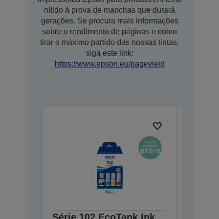
nítido à prova de manchas que durará
gerações. Se procura mais informações
sobre o rendimento de páginas e como
tirar o máximo partido das nossas tintas,
siga este link:
https://www.epson.eu/pageyield
Série 102 EcoTank Ink
Série 