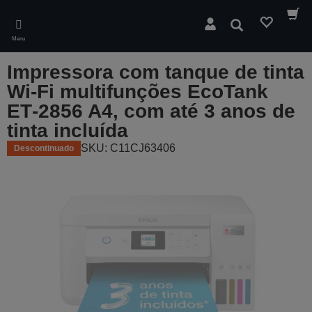
Skip
to
Pesquisar
main
Menu
content
Impressora com tanque de tinta
Wi-Fi multifunções EcoTank
ET‑2856 A4, com até 3 anos de
tinta incluída
SKU: C11CJ63406
Descontinuado