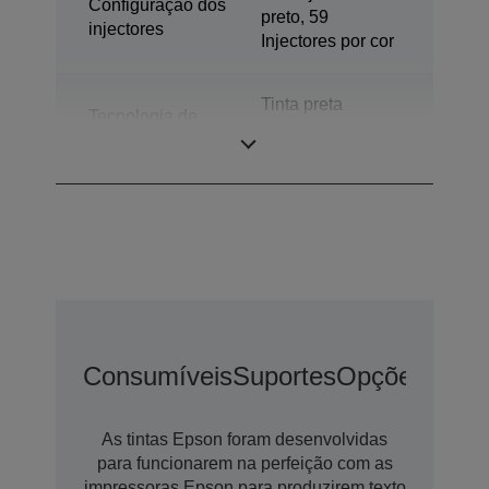
Configuração dos
preto, 59
injectores
Injectores por cor
Tinta preta
Tecnologia de
pigmentada e a
tinta
cores corante
Consumíveis
Suportes
Opções De E
As tintas Epson foram desenvolvidas
para funcionarem na perfeição com as
impressoras Epson para produzirem texto