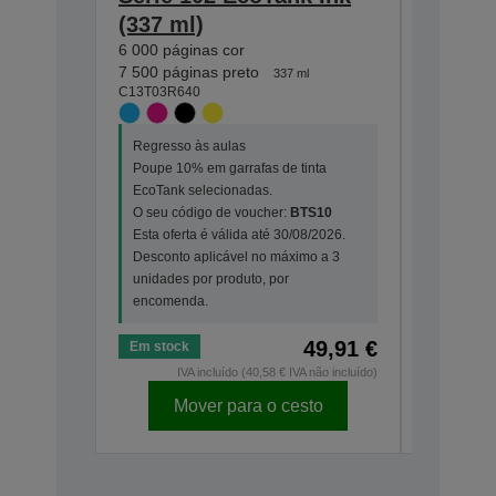
(337 ml)
(127 m
6 000 páginas cor
7 500 pág
C13T03R1
7 500 páginas preto
337 ml
C13T03R640
Regresso
Regresso às aulas
Poupe 10
Poupe 10% em garrafas de tinta
EcoTank 
EcoTank selecionadas.
O seu có
O seu código de voucher:
BTS10
Esta ofer
Esta oferta é válida até 30/08/2026.
Desconto
Desconto aplicável no máximo a 3
unidades 
unidades por produto, por
encomen
encomenda.
49,91 €
Em stock
Em stock
IVA incluído (40,58 € IVA não incluído)
IV
Mover para o cesto
Mo