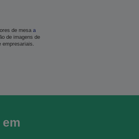
dores de mesa
a
ção de imagens de
e empresariais.
r em