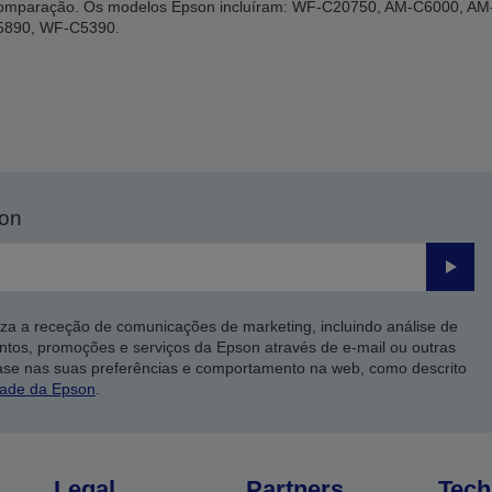
a comparação. Os modelos Epson incluíram: WF-C20750, AM-C6000, 
5890, WF-C5390.
son
Enviar
iza a receção de comunicações de marketing, incluindo análise de
ntos, promoções e serviços da Epson através de e-mail ou outras
ase nas suas preferências e comportamento na web, como descrito
dade da Epson
.
Legal
Partners
Tech