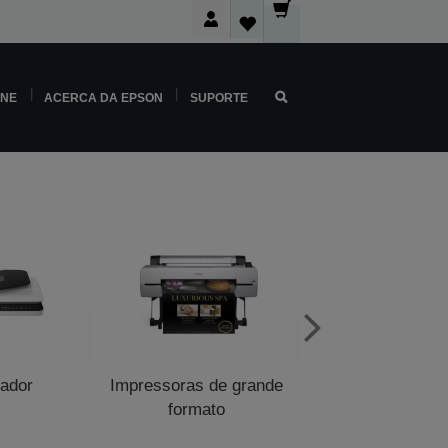
INE
ACERCA DA EPSON
SUPORTE
zador
Impressoras de grande
Impressoras de p
formato
venda