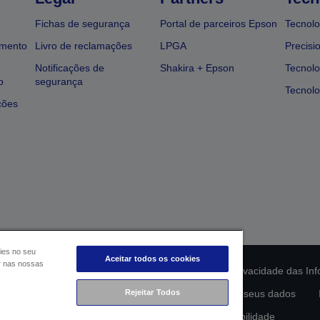
Fichas de segurança
Portal de parceiros Epson
Tecnolo
amento
Livro de reclamações
LPGA
Precisi
Notificações de
Shakira + Epson
Tecnolo
o
segurança
Tecnolo
ções
ies no seu
Aceitar todos os cookies
ar nas nossas
ção da conformidade do produto
Declaração de Privacidade das In
lamento de Dados da UE
Rejeitar Todos
Contacte-nos sobre os seus dados
Compromisso da Epson para com a acessibilidade