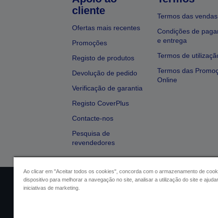
cliente
Termos das vendas
Ofertas mais recentes
Condições de pag
e entrega
Promoções
Termos de utilizaçã
Registo de produtos
Termos das Promo
Devolução de pedido
Online
Verificação de garantia
Registo CoverPlus
Contacte-nos
Pesquisa de
revendedores
Ao clicar em "Aceitar todos os cookies", concorda com o armazenamento de cook
dispositivo para melhorar a navegação no site, analisar a utilização do site e ajud
Identificação do vendedor
Identifica
iniciativas de marketing.
Conformidade com o Regu