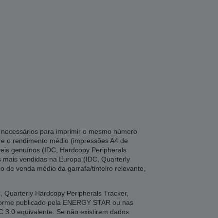
ta necessários para imprimir o mesmo número
tre o rendimento médio (impressões A4 de
veis genuínos (IDC, Hardcopy Peripherals
es mais vendidas na Europa (IDC, Quarterly
o de venda médio da garrafa/tinteiro relevante,
Quarterly Hardcopy Peripherals Tracker,
nforme publicado pela ENERGY STAR ou nas
C 3.0 equivalente. Se não existirem dados