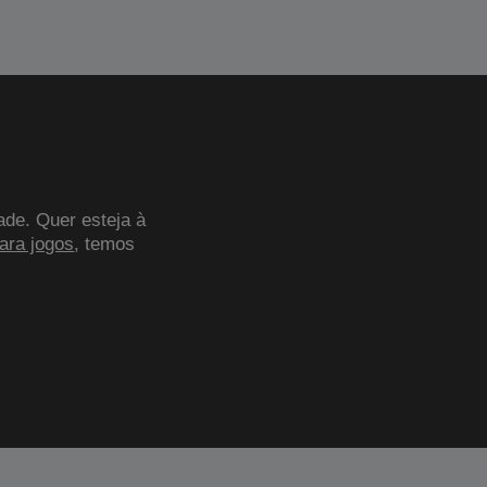
ade. Quer esteja à
para jogos
, temos