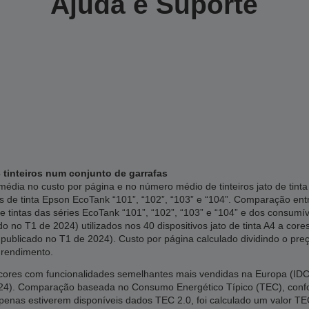
Ajuda e Suporte
 tinteiros num conjunto de garrafas
édia no custo por página e no número médio de tinteiros jato de tin
s de tinta Epson EcoTank “101”, “102”, “103” e “104”. Comparação en
e tintas das séries EcoTank “101”, “102”, “103” e “104” e dos consumí
 no T1 de 2024) utilizados nos 40 dispositivos jato de tinta A4 a cor
publicado no T1 de 2024). Custo por página calculado dividindo o preç
 rendimento.
res com funcionalidades semelhantes mais vendidas na Europa (IDC, 
2024). Comparação baseada no Consumo Energético Típico (TEC), co
apenas estiverem disponíveis dados TEC 2.0, foi calculado um valor TE