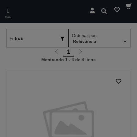
Skip
to
Pesquisar
main
Menu
content
Ordenar por:
Filtros
1
Ir
Ir
Mostrando 1 - 4 de 4 itens
para
para
a
a
página
próxima
anterior
página