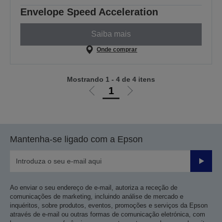
Envelope Speed Acceleration
Saiba mais
Onde comprar
Mostrando 1 - 4 de 4 itens
1
Ir
Ir
para
para
a
a
página
próxima
Mantenha-se ligado com a Epson
anterior
página
Enviar
Ao enviar o seu endereço de e-mail, autoriza a receção de
comunicações de marketing, incluindo análise de mercado e
inquéritos, sobre produtos, eventos, promoções e serviços da Epson
através de e-mail ou outras formas de comunicação eletrónica, com